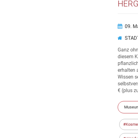
HERG
09. M
STAD
Ganz ohne
diesem Ku
pflanzlic
erhalten 
Wissen s
selbstve
€ (plus z
Museum
Kosme