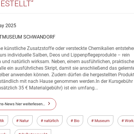
ESTELLT“
ay 2025
TMUSEUM SCHWANDORF
 künstliche Zusatzstoffe oder versteckte Chemikalien entstehe
rs individuelle Salben, Deos und Lippenpflegeprodukte – rein
h und natürlich wirksam. Neben, einem ausführlichen, praktische
alle ein ausführliches Skript, damit sie anschließend das gelernt
elber anwenden können. Zudem dürfen die hergestellten Produk
rständlich mit nach Hause genommen werden.In der Kursgebühr
usätzlich 35 € Materialgebühr) ist ein umfang...
s-News hier weiterlesen…
tik
Natur
natürlich
Bio
Museum
Work