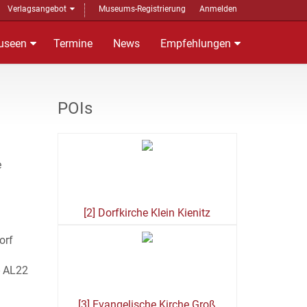
Verlagsangebot
Museums-Registrierung
Anmelden
useen
Termine
News
Empfehlungen
POIs
e
[2] Dorfkirche Klein Kienitz
orf
- AL22
[3] Evangelische Kirche Groß