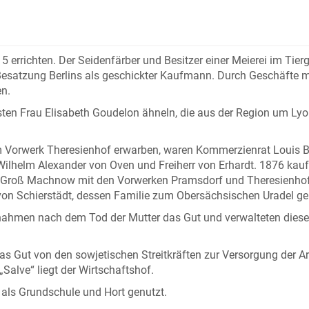
errichten. Der Seidenfärber und Besitzer einer Meierei im Tier
 Besatzung Berlins als geschickter Kaufmann. Durch Geschäfte m
en.
ten Frau Elisabeth Goudelon ähneln, die aus der Region um Lyo
em Vorwerk Theresienhof erwarben, waren Kommerzienrat Louis 
Wilhelm Alexander von Oven und Freiherr von Erhardt. 1876 kauf
gut Groß Machnow mit den Vorwerken Pramsdorf und Theresienhof
von Schierstädt, dessen Familie zum Obersächsischen Uradel ge
ernahmen nach dem Tod der Mutter das Gut und verwalteten diese
s Gut von den sowjetischen Streitkräften zur Versorgung der 
alve“ liegt der Wirtschaftshof.
 als Grundschule und Hort genutzt.