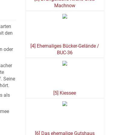
Machnow
garten
it den
[4] Ehemaliges Bücker-Gelände /
n oder
BUC-36
Bacher
te
. Seine
hört.
[5] Kiessee
s als
Armee
[6] Das ehemalige Gutshaus