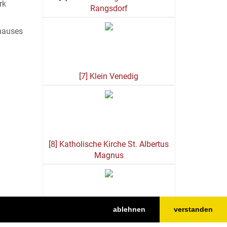
rk
Rangsdorf
hauses
[7] Klein Venedig
[8] Katholische Kirche St. Albertus
Magnus
ablehnen
verstanden
[9] Der Gasthof Ziedrich