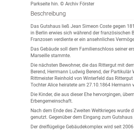
Parkseite hin. © Archiv Förster
Beschreibung
Das Gutshaus ließ Jean Simeon Coste gegen 1815 
in Berlin erwies sich während der französischen
Franzosen verdiente er ein ansehnliches Vermög
Das Gebäude soll dem Familienschloss seiner ers
Marseille stammte.
Die nächsten Bewohner, die das Rittergut mit d
Berend, Herrmann Ludwig Berend, der Partikulär 
Rittmeister Reinhold von Winterfeld das Ritter
Tochter Alice heiratete am 27.10.1864 Hermann 
Die Kinder, die aus dieser Ehe hervorgingen, üb
Erbengemeinschaft.
Nach dem Ende des Zweiten Weltkrieges wurde da
genutzt. Gegenüber dem Eingang zum Gutshaus „S
Der dreiflügelige Gebäudekomplex wird seit 2006