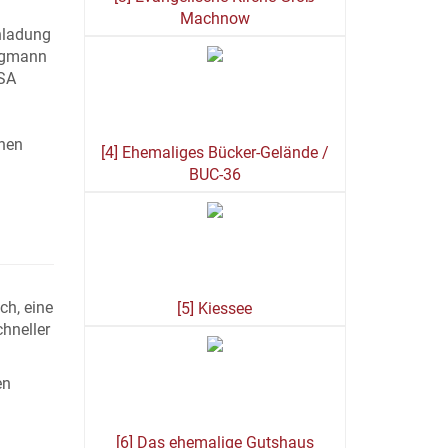
Machnow
inladung
ungmann
ASA
chen
[4] Ehemaliges Bücker-Gelände /
BUC-36
ch, eine
[5] Kiessee
chneller
en
[6] Das ehemalige Gutshaus