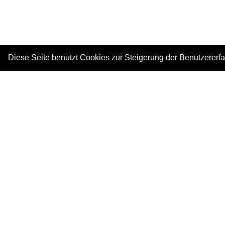
Diese Seite benutzt Cookies zur Steigerung der Benutzererf
|
Copyright © 2026. Alle Rechte vorbehalten.
–
Im