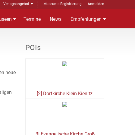
Verlagsangebot
Museums-Registrierung
Anmelden
useen
Termine
News
Empfehlungen
POIs
hen neue
aligen
[2] Dorfkirche Klein Kienitz
[3] Evangelische Kirche Groß