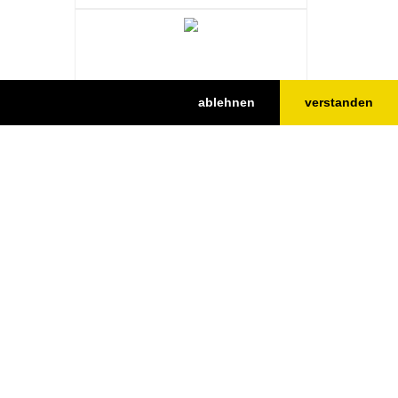
ablehnen
verstanden
[10] Haus des Aero-Clubs
[11] Flugplatz Rangsdorf
Nach oben
[12] Evangelische Kirche Rangsdorf