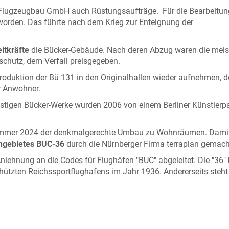
er-Flugzeugbau GmbH auch Rüstungsaufträge. Für die Bearbeitun
worden.
Das führte nach dem Krieg zur Enteignung der
itkräfte
die Bücker-Gebäude. Nach deren Abzug waren die meis
chutz, dem Verfall preisgegeben.
Produktion der Bü 131 in den Originalhallen wieder aufnehmen, d
r Anwohner.
stigen Bücker-Werke wurden 2006 von einem Berliner Künstlerp
 Sommer 2024 der denkmalgerechte Umbau zu Wohnräumen. Dami
ngebietes BUC-36
durch die Nürnberger Firma terraplan gemac
lehnung an die Codes für Flughäfen "BUC" abgeleitet. Die "36" 
hützten Reichssportflughafens im Jahr 1936. Andererseits steht