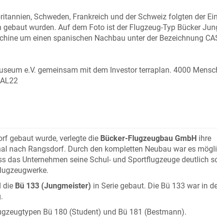
ritannien, Schweden, Frankreich und der Schweiz folgten der E
en gebaut wurden. Auf dem Foto ist der Flugzeug-Typ Bücker J
aschine um einen spanischen Nachbau unter der Bezeichnung C
-Museum e.V. gemeinsam mit dem Investor terraplan. 4000 Mens
 AL22
rf gebaut wurde, verlegte die
Bücker-Flugzeugbau GmbH
ihre
thal nach Rangsdorf. Durch den kompletten Neubau war es mögli
dass das Unternehmen seine Schul- und Sportflugzeuge deutlich s
 Flugzeugwerke.
 die
Bü 133 (Jungmeister)
in Serie gebaut. Die Bü 133 war in d
.
Flugzeugtypen Bü 180 (Student) und Bü 181 (Bestmann).