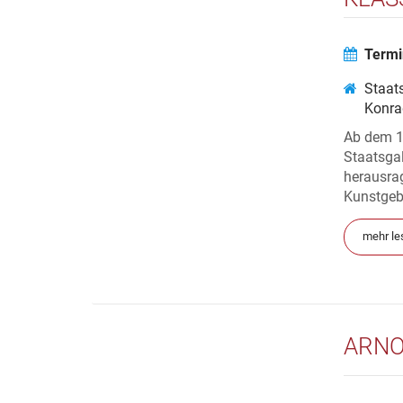
STUT
Termi
Staats
Konra
Ab dem 1
Staatsgal
herausra
Kunstgeb
mehr le
ARNO