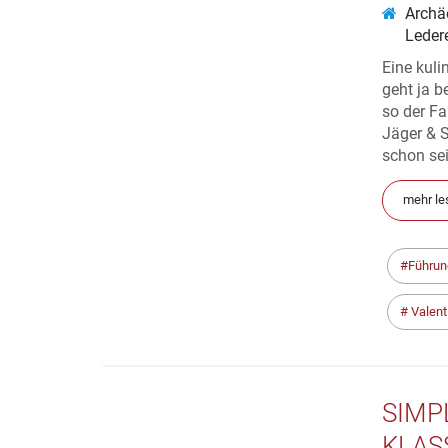
Archä
Leder
Eine kuli
geht ja 
so der Fa
Jäger & S
schon sei
mehr le
Führun
Valent
SIMP
KLAS