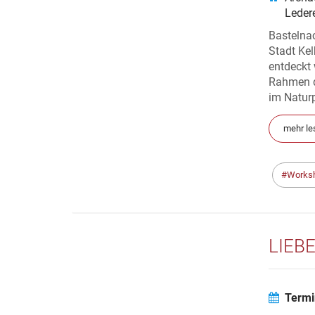
Leder
Bastelna
Stadt Kel
entdeckt
Rahmen d
im Naturp
mehr le
Works
LIEB
Termi