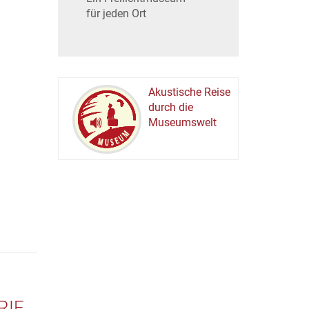
für jeden Ort
Akustische Reise
durch die
Museumswelt
M
U
E
M
S
U
RIE