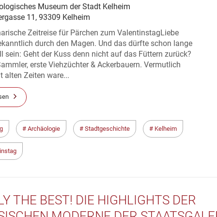
ologisches Museum der Stadt Kelheim
ergasse 11, 93309 Kelheim
narische Zeitreise für Pärchen zum ValentinstagLiebe
bekanntlich durch den Magen. Und das dürfte schon lange
ll sein: Geht der Kuss denn nicht auf das Füttern zurück?
ammler, erste Viehzüchter & Ackerbauern. Vermutlich
t alten Zeiten ware...
sen
g
Archäologie
Stadtgeschichte
Kelheim
instag
LY THE BEST! DIE HIGHLIGHTS DER
SISCHEN MODERNE DER STAATSGALE