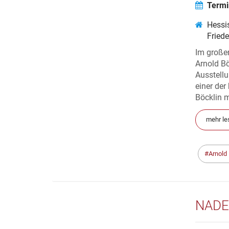
Termi
Hessi
Fried
Im große
Arnold Bö
Ausstellu
einer de
Böcklin m
mehr le
Arnold
NADE