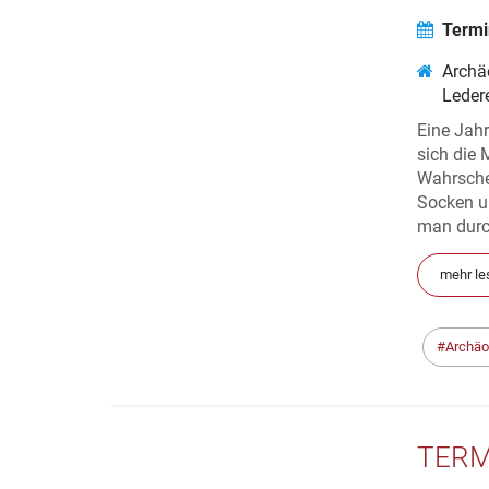
Termi
Archä
Leder
Eine Jah
sich die
Wahrsche
Socken u
man durch
mehr le
Archäo
TERM