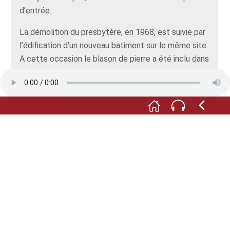
d’entrée.
La démolition du presbytère, en 1968, est suivie par
l’édification d’un nouveau batiment sur le même site.
A cette occasion le blason de pierre a été inclu dans
le mur de la montée menant au presbytère. Mais en
2022, la pierre est tellement dégradée que
l’association historique d’Oberschopfheim suggère
de restaurer le blason puis de le protéger.
Depuis, ce blason en pierre figure dans la liste des
monuments culturels de Bade-Wurtemberg.
Toutes les images : © Historischer Verein Schuttern
603 e.V. / Gemeinde Friesenheim