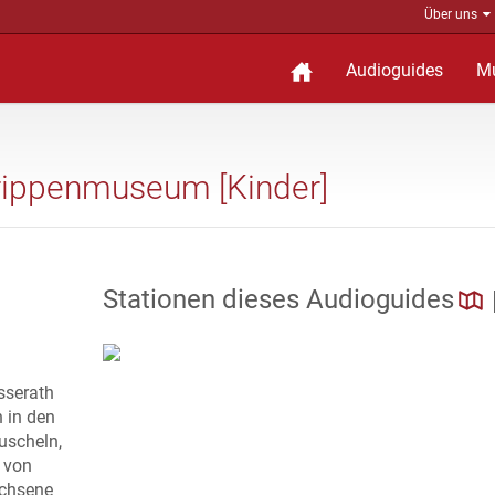
Über uns
Audioguides
M
rippenmuseum [Kinder]
Stationen dieses Audioguides
sserath
n in den
uscheln,
l von
chsene