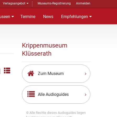
Verlagsangebot
Museums-Registrierung
Anmelden
useen
Termine
News
Empfehlungen
Krippenmuseum
Klüsserath
|
Zum Museum
Alle Audioguides
© Alle Rechte dieses Audioguides liegen