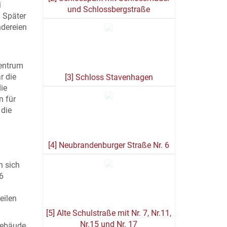
i
und Schlossbergstraße
 Später
ndereien
entrum
r die
[3] Schloss Stavenhagen
ie
n für
 die
[4] Neubrandenburger Straße Nr. 6
n sich
6
eilen
[5] Alte Schulstraße mit Nr. 7, Nr.11,
Nr.15 und Nr. 17
 Gebäude