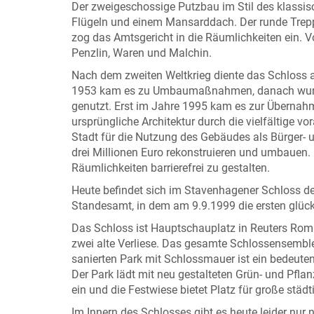
Der zweigeschossige Putzbau im Stil des klassi
Flügeln und einem Mansarddach. Der runde Trepp
zog das Amtsgericht in die Räumlichkeiten ein. 
Penzlin, Waren und Malchin.
Nach dem zweiten Weltkrieg diente das Schloss a
1953 kam es zu Umbaumaßnahmen, danach wurde 
genutzt. Erst im Jahre 1995 kam es zur Übernah
ursprüngliche Architektur durch die vielfältige 
Stadt für die Nutzung des Gebäudes als Bürger- 
drei Millionen Euro rekonstruieren und umbauen
Räumlichkeiten barrierefrei zu gestalten.
Heute befindet sich im Stavenhagener Schloss d
Standesamt, in dem am 9.9.1999 die ersten glück
Das Schloss ist Hauptschauplatz in Reuters Rom
zwei alte Verliese. Das gesamte Schlossensembl
sanierten Park mit Schlossmauer ist ein bedeute
Der Park lädt mit neu gestalteten Grün- und Pfla
ein und die Festwiese bietet Platz für große städ
Im Innern des Schlosses gibt es heute leider nu