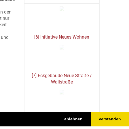
in den
t nur
keit
[6] Initiative Neues Wohnen
n und
[7] Eckgebäude Neue Straße /
Wallstraße
ablehnen
verstanden
[8] Neue Straße 21