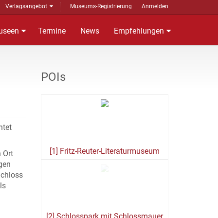
Verlagsangebot
Museums-Registrierung
Anmelden
useen
Termine
News
Empfehlungen
POIs
htet
[1] Fritz-Reuter-Literaturmuseum
 Ort
igen
Schloss
ls
[2] Schlosspark mit Schlossmauer