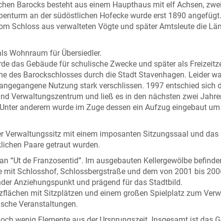
schen Barocks besteht aus einem Haupthaus mit elf Achsen, zwe
enturm an der südöstlichen Hofecke wurde erst 1890 angefügt.
Vom Schloss aus verwalteten Vögte und später Amtsleute die Lä
ls Wohnraum für Übersiedler.
das Gebäude für schulische Zwecke und später als Freizeitz
me des Barockschlosses durch die Stadt Stavenhagen. Leider wa
vorangegangene Nutzung stark verschlissen. 1997 entschied sich d
und Verwaltungszentrum und ließ es in den nächsten zwei Jahre
. Unter anderem wurde im Zuge dessen ein Aufzug eingebaut um
er Verwaltungssitz mit einem imposanten Sitzungssaal und das
lichen Paare getraut wurden.
an “Ut de Franzosentid”. Im ausgebauten Kellergewölbe befinde
e mit Schlosshof, Schlossbergstraße und dem von 2001 bis 200
nder Anziehungspunkt und prägend für das Stadtbild.
nzflächen mit Sitzplätzen und einem großen Spielplatz zum Verw
tische Veranstaltungen.
r noch wenig Elemente aus der Ursprungszeit. Insgesamt ist das