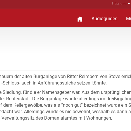
Über uns
Audioguides
M
ern der alten Burganlage von Ritter Reimbern von Stove erric
 -Schloss- auch in Anführungsstriche setzen könnte.
ine Siedlung, für die er Namensgeber war. Aus dem ursprünglichen
er Reuterstadt. Die Burganlage wurde allerdings im dreißigjähr
uf dem Kellergewölbe, was als “noch gut” bezeichnet wurde ein 
edacht war. Allerdings wurde es nie bewohnt, weshalb es dann a
ls Verwaltungssitz des Domanialamtes mit Wohnungen,