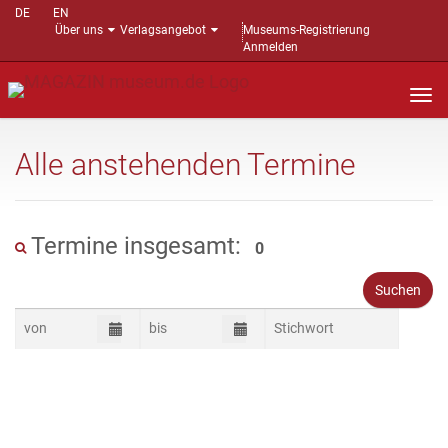
DE
EN
Über uns
Verlagsangebot
Museums-Registrierung
Anmelden
Nav
auf
Alle anstehenden Termine
Termine insgesamt:
0