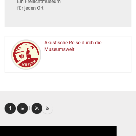
Ein Freilichtmuseum
für jeden Ort
Akustische Reise durch die
Museumswelt
M
U
E
M
S
U
|
Login
|
FAQ