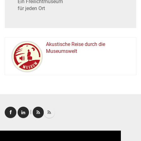
Ein Freilichtmuseum
für jeden Ort
Akustische Reise durch die
Museumswelt
M
U
E
M
S
U
|
Login
|
FAQ