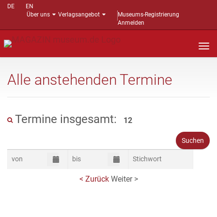
DE
EN
Über uns
Verlagsangebot
Museums-Registrierung
Anmelden
Nav
auf
Alle anstehenden Termine
Termine insgesamt:
12
< Zurück
Weiter >