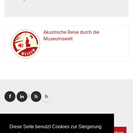
Akustische Reise durch die
Museumswelt
M
U
E
M
S
U
|
Login
|
FAQ
Diese Seite benutzt Cookies zur Steigerung
Nach oben