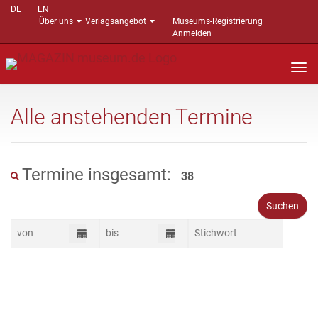
DE
EN
Über uns
Verlagsangebot
Museums-Registrierung
Anmelden
Nav
auf
Alle anstehenden Termine
Termine insgesamt:
38