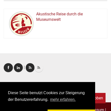
Akustische Reise durch die
Museumswelt
M
U
E
M
S
U
|
Login
|
FAQ
Diese Seite benutzt Cookies zur Steigerung
Nach oben
der Benutzererfahrung.
mehr erfahren.
Copyright © 2026. Alle Rechte vorbehalten.
–
Impressum
|