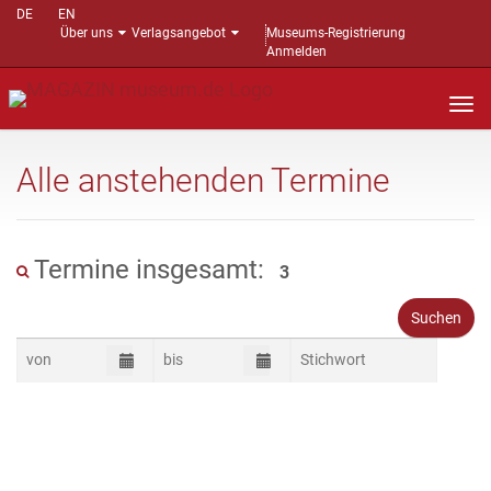
DE
EN
Über uns
Verlagsangebot
Museums-Registrierung
Anmelden
Nav
auf
Alle anstehenden Termine
Termine insgesamt:
3