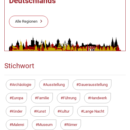
Deutschlands
Alle Regionen
Stichwort
Archäologie
Ausstellung
Dauerausstellung
Europa
Familie
Führung
Handwerk
Kinder
Kunst
Kultur
Lange Nacht
Malerei
Museum
Römer