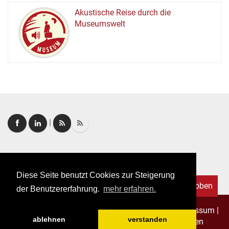
Akustische Reise durch die
Museumswelt
M
U
E
M
S
U
|
Login
|
FAQ
Diese Seite benutzt Cookies zur Steigerung
Nach oben
der Benutzererfahrung.
mehr erfahren.
Copyright © 2026. Alle Rechte vorbehalten.
–
Impressum
|
ablehnen
verstanden
Datenschutz
|
Allgemeine Geschäftsbedingungen