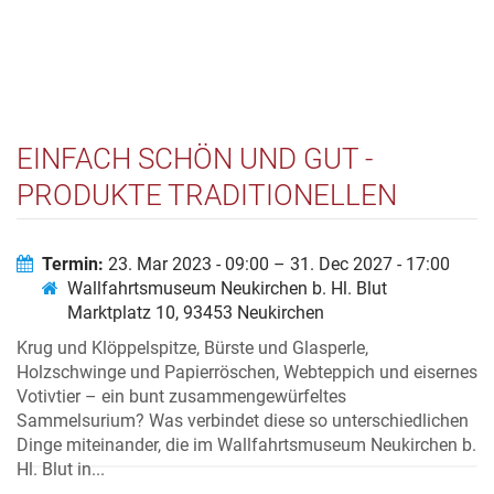
EINFACH SCHÖN UND GUT -
PRODUKTE TRADITIONELLEN
HANDWERKS AUS DEM LANDKREIS
CHAM UND DER REGION KLATOVY
Termin:
23. Mar 2023 - 09:00 – 31. Dec 2027 - 17:00
Wallfahrtsmuseum Neukirchen b. Hl. Blut
Marktplatz 10, 93453 Neukirchen
Krug und Klöppelspitze, Bürste und Glasperle,
Holzschwinge und Papierröschen, Webteppich und eisernes
Votivtier – ein bunt zusammengewürfeltes
Sammelsurium? Was verbindet diese so unterschiedlichen
Dinge miteinander, die im Wallfahrtsmuseum Neukirchen b.
Hl. Blut in...