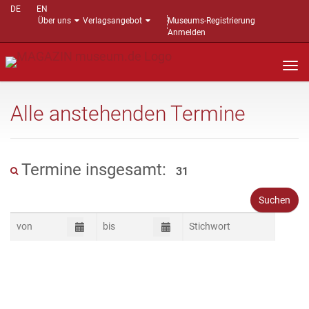
DE
EN
Über uns
Verlagsangebot
Museums-Registrierung
Anmelden
Nav
auf
Alle anstehenden Termine
Termine insgesamt:
31