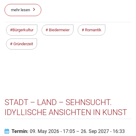
mehr lesen
Bürgerkultur
Biedermeier
Romantik
Gründerzeit
STADT – LAND – SEHNSUCHT.
IDYLLISCHE ANSICHTEN IN KUNST
UND ALLTAGSKULTUR AUS DEM
SÜDWESTEN
Termin:
09. May 2026 - 17:05 – 26. Sep 2027 - 16:33