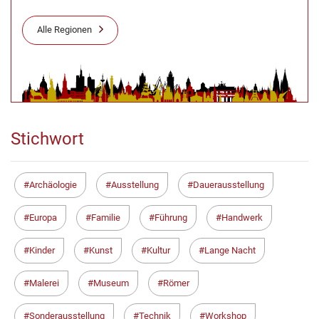
Alle Regionen
Stichwort
Archäologie
Ausstellung
Dauerausstellung
Europa
Familie
Führung
Handwerk
Kinder
Kunst
Kultur
Lange Nacht
Malerei
Museum
Römer
Sonderausstellung
Technik
Workshop