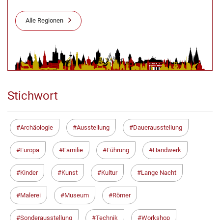
Alle Regionen
Stichwort
Archäologie
Ausstellung
Dauerausstellung
Europa
Familie
Führung
Handwerk
Kinder
Kunst
Kultur
Lange Nacht
Malerei
Museum
Römer
Sonderausstellung
Technik
Workshop