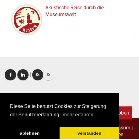
Akustische Reise durch die
Museumswelt
M
U
E
M
S
U
|
Login
|
FAQ
Diese Seite benutzt Cookies zur Steigerung
Nach oben
der Benutzererfahrung.
mehr erfahren.
Copyright © 2026. Alle Rechte vorbehalten.
–
Impressum
|
ablehnen
verstanden
Datenschutz
|
Allgemeine Geschäftsbedingungen