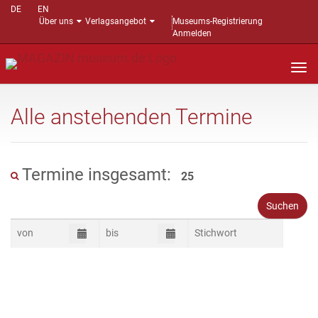
DE
EN
Über uns
Verlagsangebot
Museums-Registrierung
Anmelden
Nav
auf
Alle anstehenden Termine
Termine insgesamt:
25