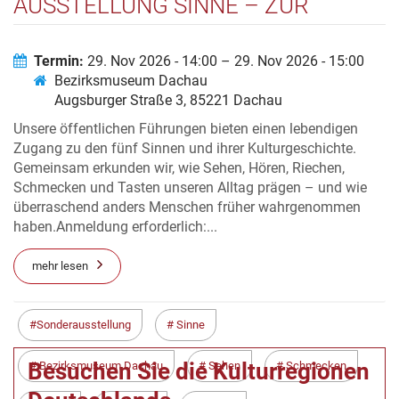
AUSSTELLUNG SINNE – ZUR
KULTURGESCHICHTE UNSERER
WAHRNEHMUNG
Termin:
29. Nov 2026 - 14:00 – 29. Nov 2026 - 15:00
Bezirksmuseum Dachau
Augsburger Straße 3, 85221 Dachau
Unsere öffentlichen Führungen bieten einen lebendigen
Zugang zu den fünf Sinnen und ihrer Kulturgeschichte.
Gemeinsam erkunden wir, wie Sehen, Hören, Riechen,
Schmecken und Tasten unseren Alltag prägen – und wie
überraschend anders Menschen früher wahrgenommen
haben.Anmeldung erforderlich:...
mehr lesen
Sonderausstellung
Sinne
Besuchen Sie die Kulturregionen
Bezirksmuseum Dachau
Sehen
Schmecken