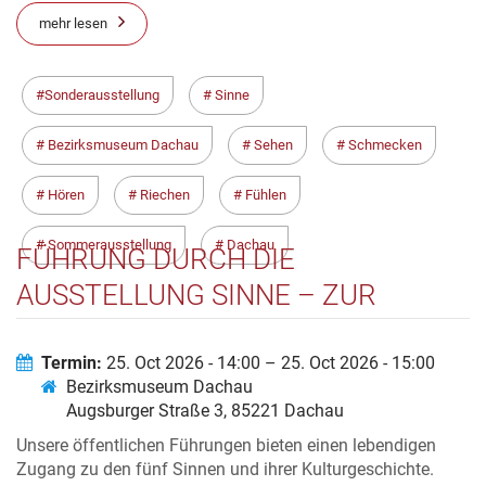
mehr lesen
Sonderausstellung
Sinne
Bezirksmuseum Dachau
Sehen
Schmecken
Hören
Riechen
Fühlen
Sommerausstellung
Dachau
FÜHRUNG DURCH DIE
AUSSTELLUNG SINNE – ZUR
KULTURGESCHICHTE UNSERER
WAHRNEHMUNG
Termin:
25. Oct 2026 - 14:00 – 25. Oct 2026 - 15:00
Bezirksmuseum Dachau
Augsburger Straße 3, 85221 Dachau
Unsere öffentlichen Führungen bieten einen lebendigen
Zugang zu den fünf Sinnen und ihrer Kulturgeschichte.