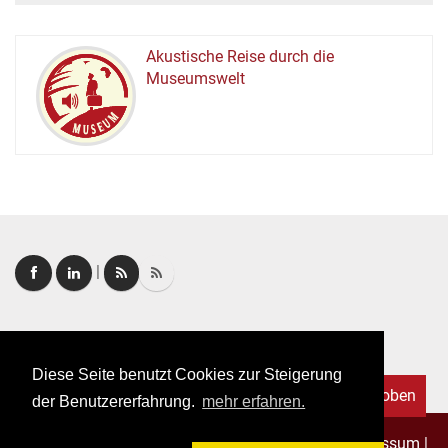
Akustische Reise durch die
Museumswelt
M
U
E
M
S
U
|
Login
|
FAQ
Diese Seite benutzt Cookies zur Steigerung
Nach oben
der Benutzererfahrung.
mehr erfahren.
Copyright © 2026. Alle Rechte vorbehalten.
–
Impressum
|