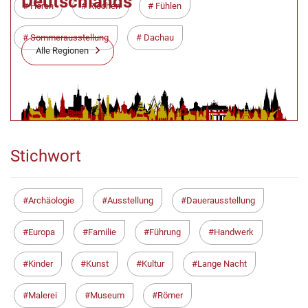
Deutschlands
Hören
Riechen
Fühlen
Sommerausstellung
Dachau
Alle Regionen
Stichwort
Archäologie
Ausstellung
Dauerausstellung
Europa
Familie
Führung
Handwerk
Kinder
Kunst
Kultur
Lange Nacht
Malerei
Museum
Römer