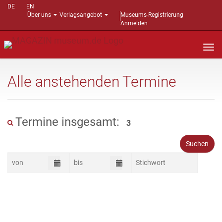
DE
EN
Über uns
Verlagsangebot
Museums-Registrierung
Anmelden
Nav
auf
Alle anstehenden Termine
Termine insgesamt:
3