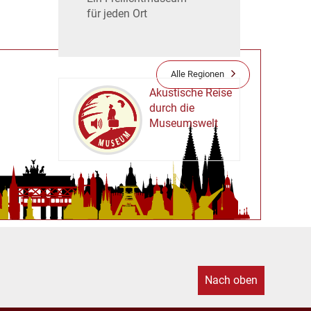
für jeden Ort
Alle Regionen
Akustische Reise
durch die
Museumswelt
M
U
E
M
S
U
Nach oben