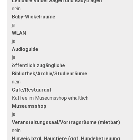
Leihbare Kinderwagen und Babytragen
nein
Baby-Wickelräume
ja
WLAN
ja
Audioguide
ja
öffentlich zugängliche
Bibliothek/Archiv/Studienräume
nein
Cafe/Restaurant
Kaffee im Museumsshop erhältlich
Museumsshop
ja
Veranstaltungssaal/Vortragsräume (mietbar)
nein
Hinweis bzgl. Haustiere (ggf. Hundebetreuung