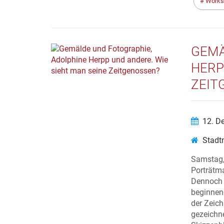
Works
GEMÄ
HERP
ZEIT
12. D
Stadt
Samstag, 
Porträtm
Dennoch 
beginnen
der Zeich
gezeichn