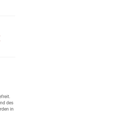
E
reit.
und des
rden in