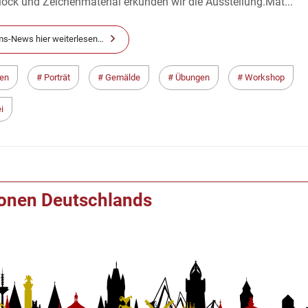
ock und Zeichenmaterial erkunden wir die Ausstellung.Mat...
s-News hier weiterlesen…
en
Porträt
Gemälde
Übungen
Workshop
i
ionen Deutschlands