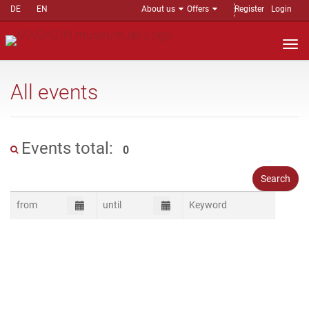
DE
EN
About us
Offers
Register
Login
Nav
auf
All events
Events total:
0