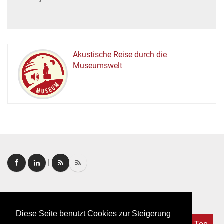
Akustische Reise durch die
Museumswelt
M
U
E
M
S
U
|
Login
|
FAQ
Diese Seite benutzt Cookies zur Steigerung