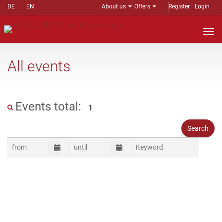
DE
EN
About us
Offers
Register
Login
Nav
auf
All events
Events total:
1