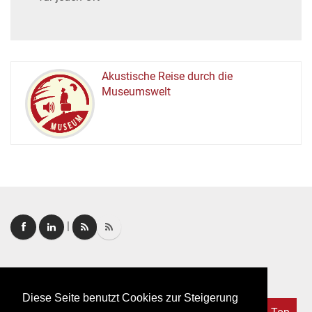
Akustische Reise durch die
Museumswelt
M
U
E
M
S
U
|
Login
|
FAQ
Diese Seite benutzt Cookies zur Steigerung