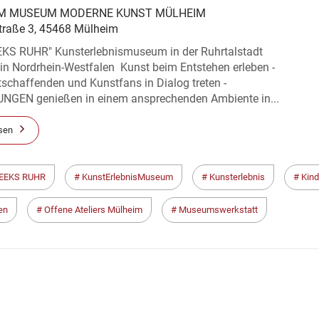
 MUSEUM MODERNE KUNST MÜLHEIM
traße 3, 45468 Mülheim
KS RUHR" Kunsterlebnismuseum in der Ruhrtalstadt
in Nordrhein-Westfalen Kunst beim Entstehen erleben -
schaffenden und Kunstfans in Dialog treten -
GEN genießen in einem ansprechenden Ambiente in...
sen
EEKS RUHR
KunstErlebnisMuseum
Kunsterlebnis
Kind
en
Offene Ateliers Mülheim
Museumswerkstatt