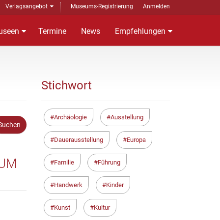
Verlagsangebot
Museums-Registrierung
Anmelden
useen
Termine
News
Empfehlungen
Stichwort
Archäologie
Ausstellung
Dauerausstellung
Europa
EUM
Familie
Führung
Handwerk
Kinder
Kunst
Kultur