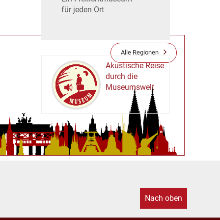
für jeden Ort
Alle Regionen
Akustische Reise
durch die
Museumswelt
M
U
E
M
S
U
Nach oben