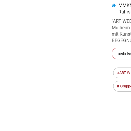
MMKM
Ruhrs
"ART WEE
Mülheim 
mit Kunst
BEGEGNUN
mehr le
ART W
Grupp