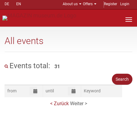
DE
EN
About us
Offers
Register
Login
Nav
auf
All events
Events total:
31
< Zurück
Weiter >