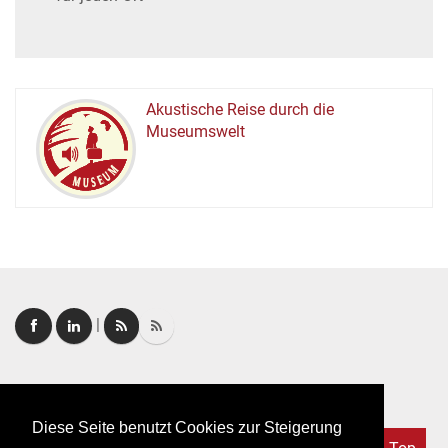
Akustische Reise durch die
Museumswelt
M
U
E
M
S
U
|
Login
|
FAQ
Diese Seite benutzt Cookies zur Steigerung