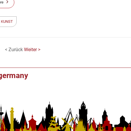
re
 KUNST
< Zurück
Weiter >
f germany