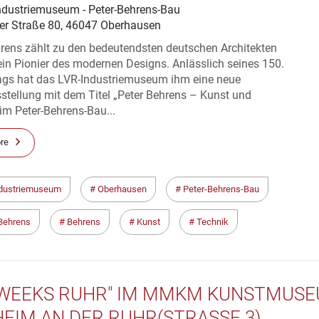
ndustriemuseum - Peter-Behrens-Bau
er Straße 80, 46047 Oberhausen
hrens zählt zu den bedeutendsten deutschen Architekten
in Pionier des modernen Designs. Anlässlich seines 150.
ags hat das LVR-Industriemuseum ihm eine neue
stellung mit dem Titel „Peter Behrens – Kunst und
im Peter-Behrens-Bau...
re
dustriemuseum
Oberhausen
Peter-Behrens-Bau
Behrens
Behrens
Kunst
Technik
 WEEKS RUHR" IM MMKM KUNSTMUS
EIM AN DER RUHR(STRASSE 3)