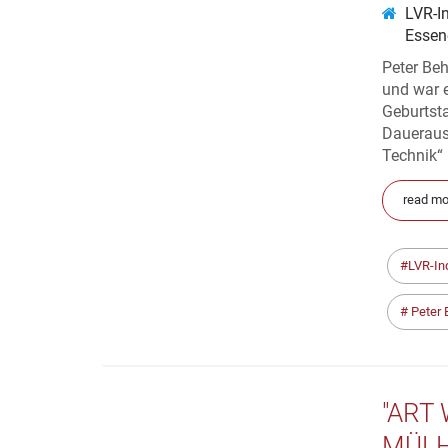
LVR-I
Essen
Peter Be
und war e
Geburtst
Daueraus
Technik“ 
read mo
LVR-In
Peter 
"ART
MÜLH