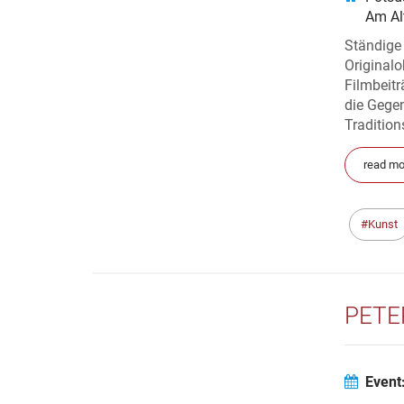
Am Al
Ständige
Originalo
Filmbeitr
die Gege
Tradition
read mo
Kunst
PETE
Event