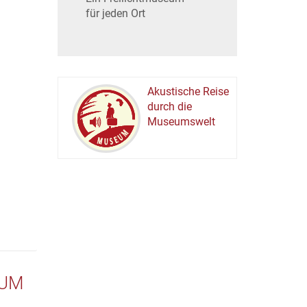
für jeden Ort
Akustische Reise
durch die
Museumswelt
M
U
E
M
S
U
EUM