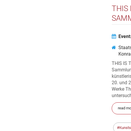
THIS
SAMM
Event
Staats
Konra
THIS IS 
Sammlung
künstler
20. und 2
Werke The
untersuch
read mo
Kunst