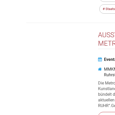
Staats
AUSS
METR
MUSE
Event
MMKM
Ruhrs
Die Metro
Kunstlan
bündelt 
aktuell
RUHR“.Gez