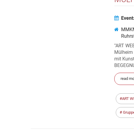
Event
MMKM
Ruhrs
"ART WEE
Mülheim 
mit Kunst
BEGEGNUN
read mo
ART W
Grupp