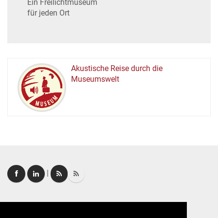
Ein Freilichtmuseum
für jeden Ort
Akustische Reise durch die
Museumswelt
M
U
E
M
S
U
|
Login
|
FAQ