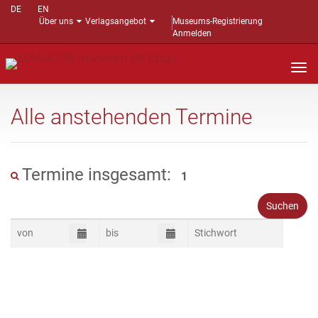
DE
EN
Über uns
Verlagsangebot
Museums-Registrierung
Anmelden
Nav
auf
Alle anstehenden Termine
Termine insgesamt:
1