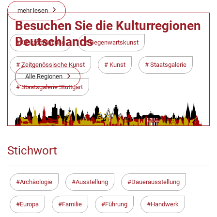
mehr lesen
Besuchen Sie die Kulturregionen
Deutschlands
Kunstsammlung
Gegenwartskunst
Zeitgenössische Kunst
Kunst
Staatsgalerie
Alle Regionen
Staatsgalerie Stuttgart
Stichwort
Archäologie
Ausstellung
Dauerausstellung
Europa
Familie
Führung
Handwerk