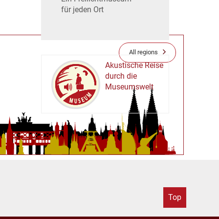
für jeden Ort
All regions
Akustische Reise
durch die
Museumswelt
M
U
E
M
S
U
Top