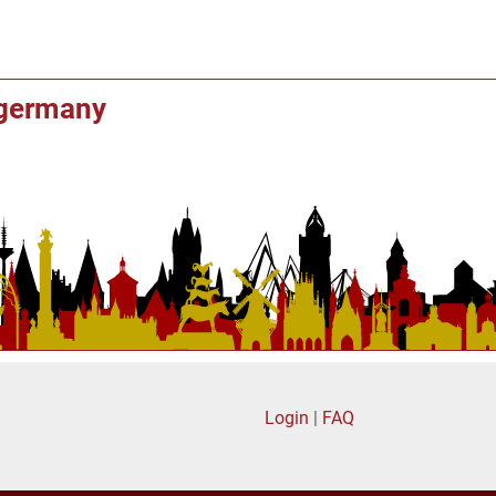
f germany
Login
|
FAQ