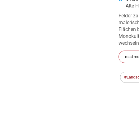
Alte 
Felder zä
malerisch
Flächen b
Monokultu
wechseln
read mo
Landsc