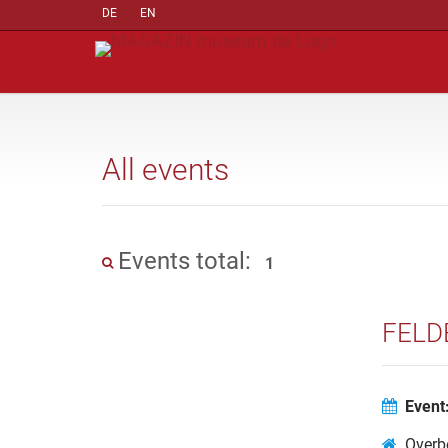
DE
EN
All events
Events total:
1
FELD
Event
Over