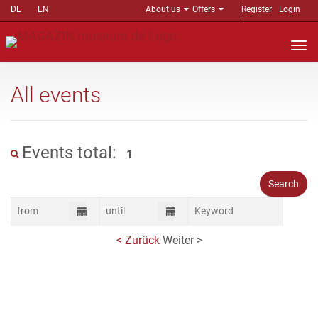
DE
EN
About us
Offers
Register
Login
Nav
auf
All events
Events total:
1
< Zurück
Weiter >