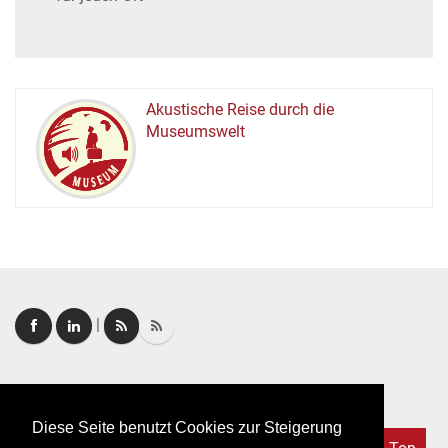
Akustische Reise durch die
Museumswelt
M
U
E
M
S
U
|
Login
|
FAQ
Diese Seite benutzt Cookies zur Steigerung