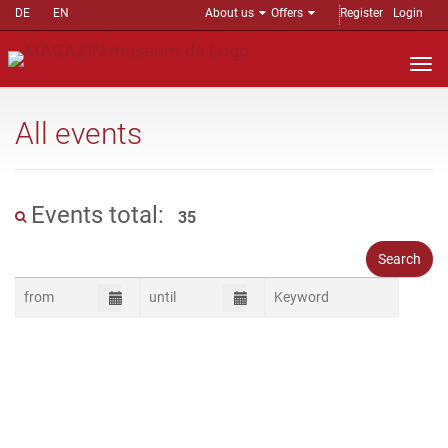
DE
EN
About us
Offers
Register
Login
Nav
auf
All events
Events total:
35