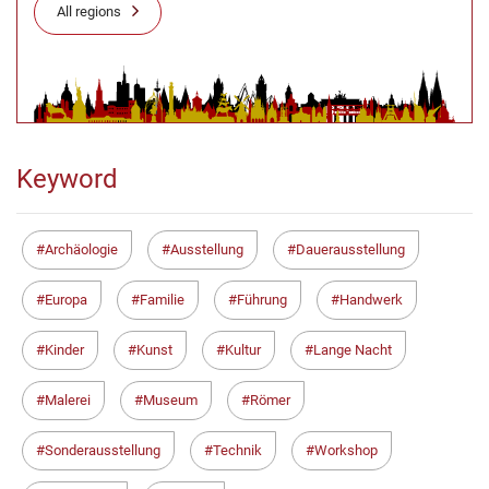
All regions
Keyword
Archäologie
Ausstellung
Dauerausstellung
Europa
Familie
Führung
Handwerk
Kinder
Kunst
Kultur
Lange Nacht
Malerei
Museum
Römer
Sonderausstellung
Technik
Workshop