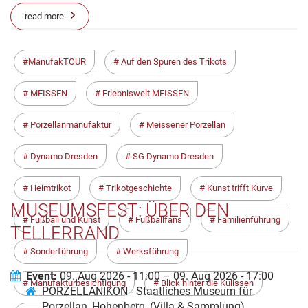
read more
ManufakTOUR
Auf den Spuren des Trikots
MEISSEN
Erlebniswelt MEISSEN
Porzellanmanufaktur
Meissener Porzellan
Dynamo Dresden
SG Dynamo Dresden
Heimtrikot
Trikotgeschichte
Kunst trifft Kurve
MUSEUMSFEST: ÜBER DEN
Fußball und Kunst
Fußballfans
Familienführung
TELLERRAND
Sonderführung
Werksführung
Event:
09. Aug 2026 - 11:00 – 09. Aug 2026 - 17:00
Manufakturbesichtigung
Blick hinter die Kulissen
PORZELLANIKON - Staatliches Museum für
Porzellan, Hohenberg, (Villa & Sammlung)