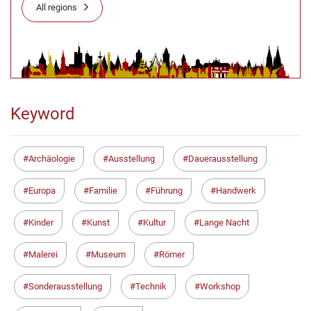
All regions
Keyword
Archäologie
Ausstellung
Dauerausstellung
Europa
Familie
Führung
Handwerk
Kinder
Kunst
Kultur
Lange Nacht
Malerei
Museum
Römer
Sonderausstellung
Technik
Workshop