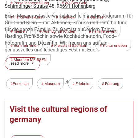
Porzellanherstellung
Weißes Gold
Schirndinger Straße 48, 95691 Hohenberg
Beim Museumsfest erwartet Euch ein buntes Programm für
Handwerkskunst
Tradition
Sachsen
Groß und Klein – mit Aktionen, Genuss und Unterhaltung
für die ganze Familie. Zu Gast ist außerdem Tanya
Meißen
Ausflug mit Kindern
Familienevent
Harding, Profiköchin sowie Kochbuchautorin, Food-
Fotografin und Dozentin. Wir freuen uns auf ein
Sommerferien
Freizeit in Sachsen
Kultur erleben
genussvolles und lebendiges Fest mit Euc...
Museum MEISSEN
read more
< Zurück
Weiter >
Porzellan
Museum
Erlebnis
Führung
Visit the cultural regions of
germany