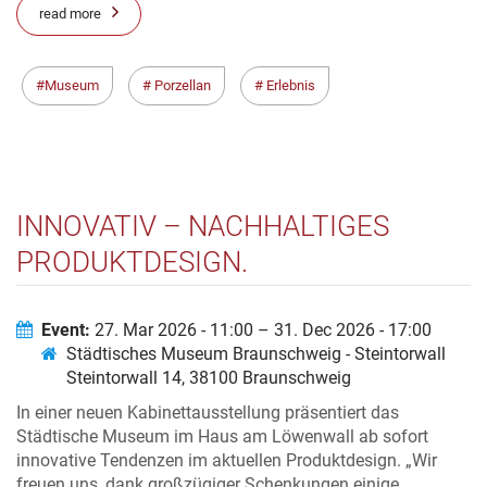
read more
Museum
Porzellan
Erlebnis
INNOVATIV – NACHHALTIGES
PRODUKTDESIGN.
KABINETTAUSSTELLUNG IM
STÄDTISCHEN MUSEUM
Event:
27. Mar 2026 - 11:00 – 31. Dec 2026 - 17:00
Städtisches Museum Braunschweig - Steintorwall
Steintorwall 14, 38100 Braunschweig
In einer neuen Kabinettausstellung präsentiert das
Städtische Museum im Haus am Löwenwall ab sofort
innovative Tendenzen im aktuellen Produktdesign. „Wir
freuen uns, dank großzügiger Schenkungen einige