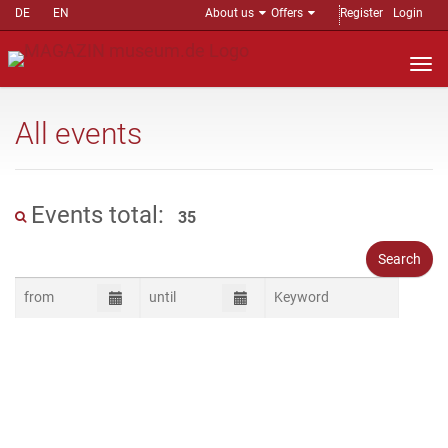
DE
EN
About us
Offers
Register
Login
Nav
auf
All events
Events total:
35