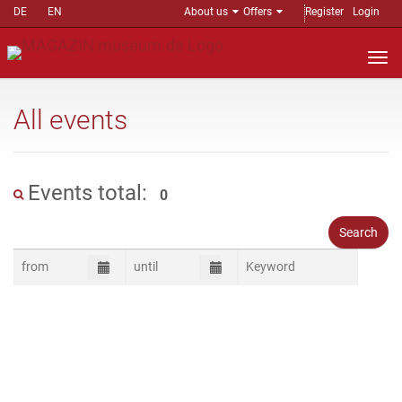
DE
EN
About us
Offers
Register
Login
Nav
auf
All events
Events total:
0