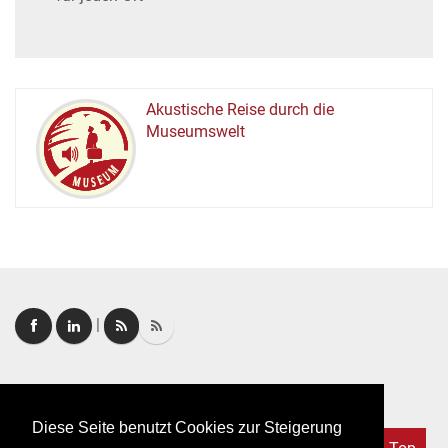
Akustische Reise durch die
Museumswelt
M
U
E
M
S
U
|
Login
|
FAQ
Diese Seite benutzt Cookies zur Steigerung