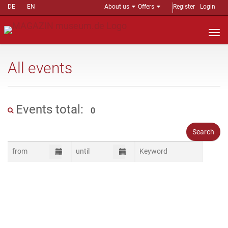
DE
EN
About us
Offers
Register
Login
Nav
auf
All events
Events total:
0