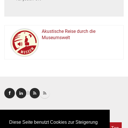
Akustische Reise durch die
Museumswelt
M
U
E
M
S
U
|
Login
|
FAQ
Diese Seite benutzt Cookies zur Steigerung