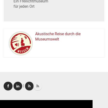
Ein Freilichtmuseum
für jeden Ort
Akustische Reise durch die
Museumswelt
M
U
E
M
S
U
|
Login
|
FAQ