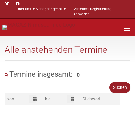
DE
EN
Über uns
Verlagsangebot
Museums-Registrierung
Anmelden
Nav
auf
Alle anstehenden Termine
Termine insgesamt:
0