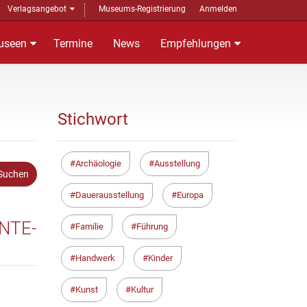
Verlagsangebot
Museums-Registrierung
Anmelden
useen
Termine
News
Empfehlungen
Stichwort
Archäologie
Ausstellung
Dauerausstellung
Europa
NTE-
Familie
Führung
Handwerk
Kinder
Kunst
Kultur