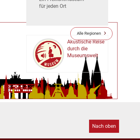
für jeden Ort
Alle Regionen
Akustische Reise
durch die
Museumswelt
M
U
E
M
S
U
Nach oben