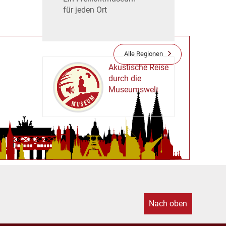
für jeden Ort
Alle Regionen
Akustische Reise
durch die
Museumswelt
M
U
E
M
S
U
Nach oben