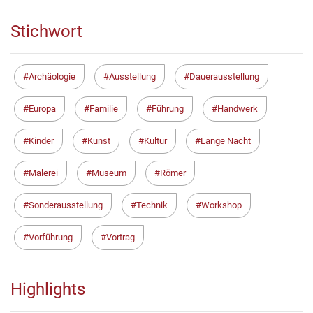
Stichwort
Archäologie
Ausstellung
Dauerausstellung
Europa
Familie
Führung
Handwerk
Kinder
Kunst
Kultur
Lange Nacht
Malerei
Museum
Römer
Sonderausstellung
Technik
Workshop
Vorführung
Vortrag
Highlights