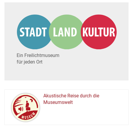
Ein Freilichtmuseum
für jeden Ort
Akustische Reise durch die
Museumswelt
M
U
E
M
S
U