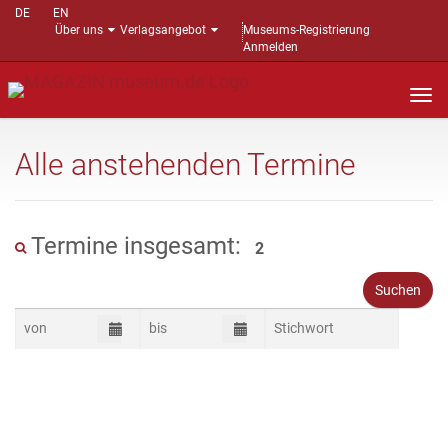
DE
EN
Über uns
Verlagsangebot
Museums-Registrierung
Anmelden
Nav
auf
Alle anstehenden Termine
Termine insgesamt:
2