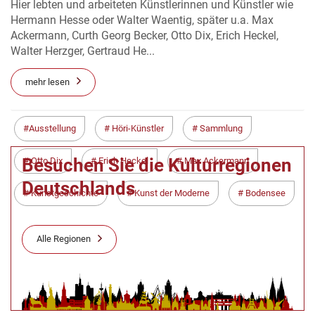
Hier lebten und arbeiteten Künstlerinnen und Künstler wie
Hermann Hesse oder Walter Waentig, später u.a. Max
Ackermann, Curth Georg Becker, Otto Dix, Erich Heckel,
Walter Herzger, Gertraud He...
mehr lesen
Ausstellung
Höri-Künstler
Sammlung
Besuchen Sie die Kulturregionen
Otto Dix
Erich Heckel
Max Ackermann
Deutschlands
Kunstgeschichte
Kunst der Moderne
Bodensee
Alle Regionen