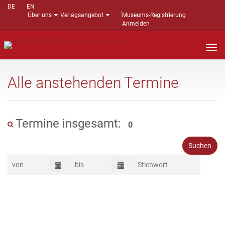
DE
EN
Über uns
Verlagsangebot
Museums-Registrierung
Anmelden
Nav
auf
Alle anstehenden Termine
Termine insgesamt:
0