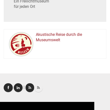
Ein Freilichtmuseum
für jeden Ort
Akustische Reise durch die
Museumswelt
M
U
E
M
S
U
|
Login
|
FAQ