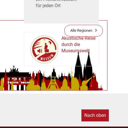
für jeden Ort
Alle Regionen
Akustische Reise
durch die
Museumswelt
M
U
E
M
S
U
Nach oben