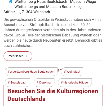
Württemberg-Haus Beutelsbach - Museum Wiege
HISTORISCHER HÄUSER IN
Württembergs und Museum Bauernkrieg
WEINSTADT
Stiftstr 11, 71304 Weinstadt
Die gewachsenen Ortsbilder in Weinstadt haben sich – mit
Ausnahme von Strümpfelbach - in den letzten 50, 60
Jahren durchgreifender verändert als in den Jahrhunderten
davor. Große Teile der historischen Bebauung wurden oder
werden bis heute durch Neubauten ersetzt. Dennoch gibt es
auch zahlreiche...
mehr lesen
< Zurück
Weiter >
Wuerttemberg-Haus Beutelsbach
Weinstadt
Beutelsbach
Denkmal
historische Häuser
Besuchen Sie die Kulturregionen
Deutschlands