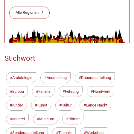
Alle Regionen
Stichwort
Archäologie
Ausstellung
Dauerausstellung
Europa
Familie
Führung
Handwerk
Kinder
Kunst
Kultur
Lange Nacht
Malerei
Museum
Römer
Sonderausstellung
Technik
Workshop