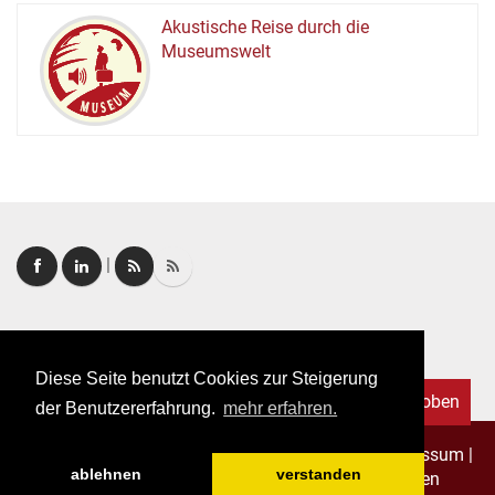
Akustische Reise durch die
Museumswelt
M
U
E
M
S
U
|
Login
|
FAQ
Diese Seite benutzt Cookies zur Steigerung
Nach oben
der Benutzererfahrung.
mehr erfahren.
Copyright © 2026. Alle Rechte vorbehalten.
–
Impressum
|
ablehnen
verstanden
Datenschutz
|
Allgemeine Geschäftsbedingungen