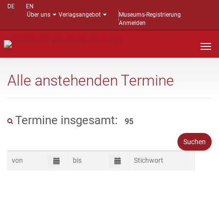
DE
EN
Über uns
Verlagsangebot
Museums-Registrierung
Anmelden
Nav
auf
Alle anstehenden Termine
Termine insgesamt:
95