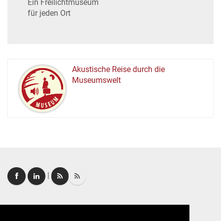
Ein Freilichtmuseum
für jeden Ort
Akustische Reise durch die
Museumswelt
M
U
E
M
S
U
|
Login
|
FAQ