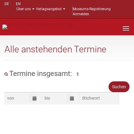
DE
EN
Über uns
Verlagsangebot
Museums-Registrierung
Anmelden
Nav
auf
Alle anstehenden Termine
Termine insgesamt:
1