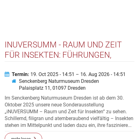
INUVERSUMM - RAUM UND ZEIT
FÜR INSEKTEN: FÜHRUNGEN,
WORKSHOPS,
SONDERVERANSTALTUNGEN:
Termin:
19. Oct 2025 - 14:51 – 16. Aug 2026 - 14:51
Senckenberg Naturmuseum Dresden
MUSEUMDRESDEN.SENCKENBERG.D
Palaisplatz 11, 01097 Dresden
Im Senckenberg Naturmuseum Dresden ist ab dem 30.
Oktober 2025 unsere neue Sonderausstellung
„iNUVERSUMM – Raum und Zeit für Insekten“ zu sehen.
Schillernd, filigran und atemberaubend vielfältig – Insekten
stehen im Mittelpunkt und laden dazu ein, ihre fasziniere...
mehr lesen