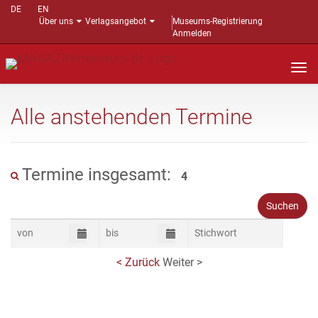
DE
EN
Über uns
Verlagsangebot
Museums-Registrierung
Anmelden
Nav
auf
Alle anstehenden Termine
Termine insgesamt:
4
< Zurück
Weiter >