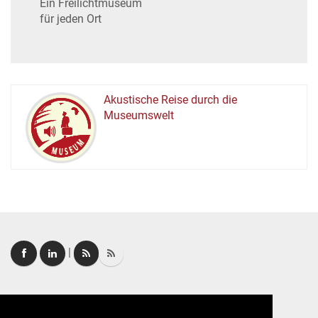
Ein Freilichtmuseum
für jeden Ort
Akustische Reise durch die
Museumswelt
M
U
E
M
S
U
|
Login
|
FAQ