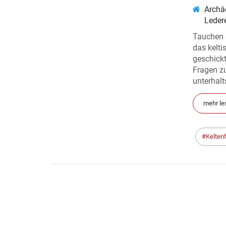
Archä
Leder
Tauchen S
das kelti
geschick
Fragen z
unterhal
mehr le
Kelten