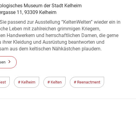
ologisches Museum der Stadt Kelheim
ergasse 11, 93309 Kelheim
ie passend zur Ausstellung “KeltenWelten” wieder ein in
sche Leben mit zahlreichen grimmigen Kriegern,
ten Handwerkern und herrschaftlichen Damen, die gerne
u ihrer Kleidung und Ausrüstung beantworten und
tsam aus dem keltischen Nähkästchen plaudern.
sen
fest
Kelheim
Kelten
Reenactment