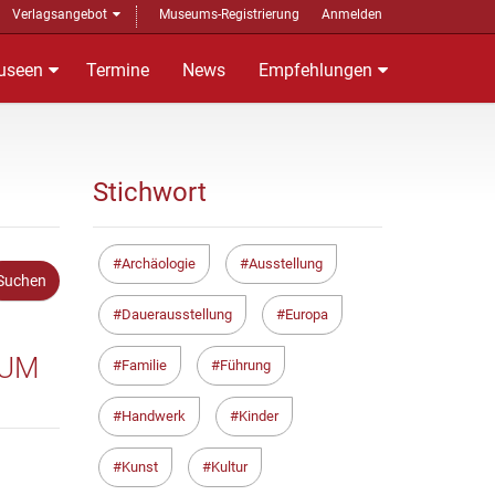
Verlagsangebot
Museums-Registrierung
Anmelden
useen
Termine
News
Empfehlungen
Stichwort
Archäologie
Ausstellung
Dauerausstellung
Europa
EUM
Familie
Führung
Handwerk
Kinder
Kunst
Kultur