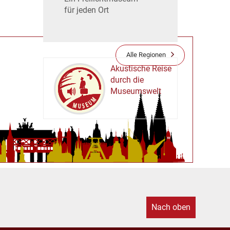
für jeden Ort
Alle Regionen
Akustische Reise
durch die
Museumswelt
M
U
E
M
S
U
Nach oben