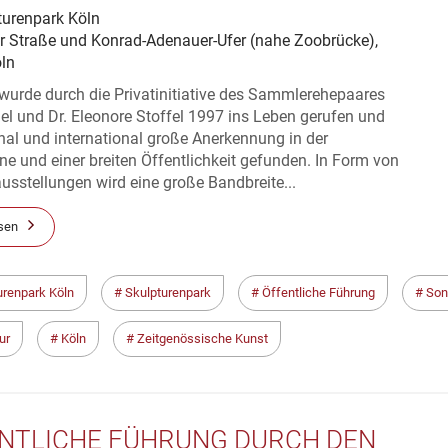
turenpark Köln
er Straße und Konrad-Adenauer-Ufer (nahe Zoobrücke),
ln
wurde durch die Privatinitiative des Sammlerehepaares
el und Dr. Eleonore Stoffel 1997 ins Leben gerufen und
nal und international große Anerkennung in der
e und einer breiten Öffentlichkeit gefunden. In Form von
sstellungen wird eine große Bandbreite...
sen
urenpark Köln
Skulpturenpark
Öffentliche Führung
Son
ur
Köln
Zeitgenössische Kunst
NTLICHE FÜHRUNG DURCH DEN