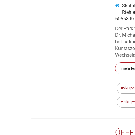
Skulp
Riehl
50668 Kö
Der Park 
Dr. Micha
hat natio
Kunstszen
Wechselau
mehr le
Skulpt
Skulpt
ÖFFE