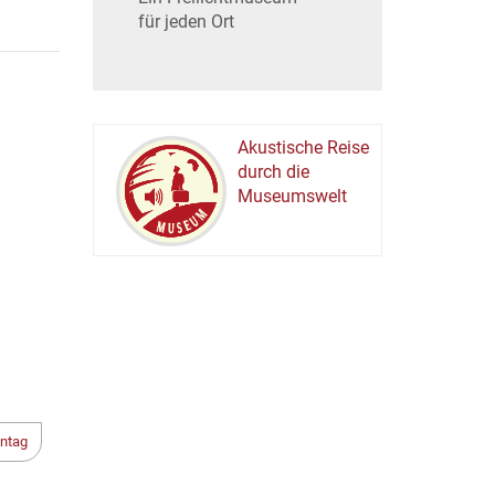
für jeden Ort
Akustische Reise
durch die
Museumswelt
M
U
E
M
S
U
ntag