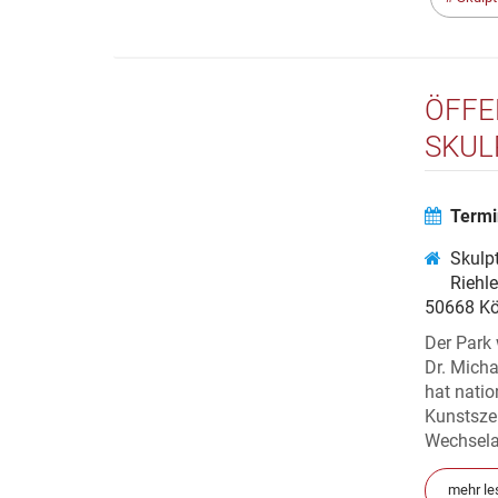
ÖFFE
SKUL
Termi
Skulp
Riehl
50668 Kö
Der Park 
Dr. Micha
hat natio
Kunstszen
Wechselau
mehr le