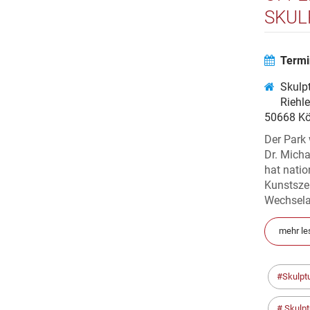
SKUL
Termi
Skulp
Riehl
50668 Kö
Der Park 
Dr. Micha
hat natio
Kunstszen
Wechselau
mehr le
Skulpt
Skulpt