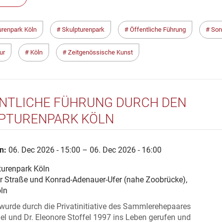
urenpark Köln
Skulpturenpark
Öffentliche Führung
Son
ur
Köln
Zeitgenössische Kunst
NTLICHE FÜHRUNG DURCH DEN
PTURENPARK KÖLN
n:
06. Dec 2026 - 15:00 – 06. Dec 2026 - 16:00
turenpark Köln
er Straße und Konrad-Adenauer-Ufer (nahe Zoobrücke),
ln
wurde durch die Privatinitiative des Sammlerehepaares
el und Dr. Eleonore Stoffel 1997 ins Leben gerufen und