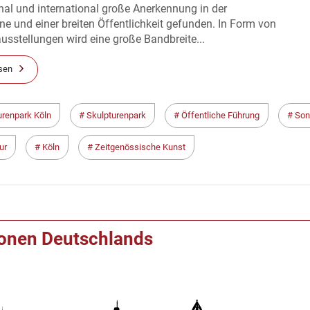
nal und international große Anerkennung in der
e und einer breiten Öffentlichkeit gefunden. In Form von
sstellungen wird eine große Bandbreite...
sen
urenpark Köln
Skulpturenpark
Öffentliche Führung
Son
ur
Köln
Zeitgenössische Kunst
ionen Deutschlands