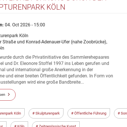
PTURENPARK KÖLN
n:
04. Oct 2026 - 15:00
turenpark Köln
er Straße und Konrad-Adenauer-Ufer (nahe Zoobrücke),
ln
wurde durch die Privatinitiative des Sammlerehepaares
el und Dr. Eleonore Stoffel 1997 ins Leben gerufen und
nal und international große Anerkennung in der
e und einer breiten Öffentlichkeit gefunden. In Form von
sstellungen wird eine große Bandbreite...
sen
urenpark Köln
Skulpturenpark
Öffentliche Führung
Son
ur
Köln
Zeitgenössische Kunst