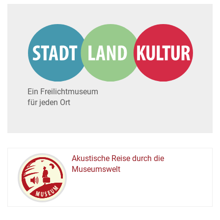
Ein Freilichtmuseum
für jeden Ort
Akustische Reise durch die
Museumswelt
M
U
E
M
S
U