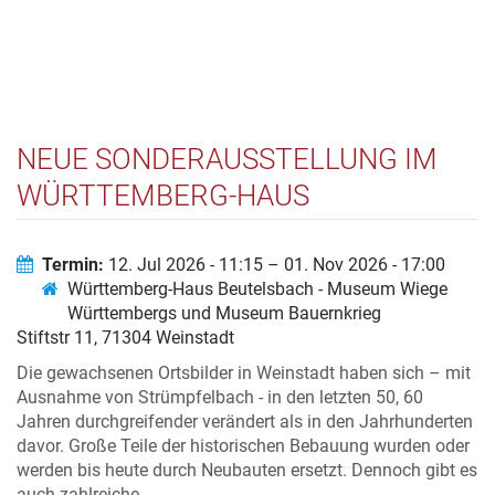
NEUE SONDERAUSSTELLUNG IM
WÜRTTEMBERG-HAUS
BEUTELSBACH: SCHAUMAL -
DENKMAL DIE SANIERUNG
Termin:
12. Jul 2026 - 11:15 – 01. Nov 2026 - 17:00
Württemberg-Haus Beutelsbach - Museum Wiege
HISTORISCHER HÄUSER IN
Württembergs und Museum Bauernkrieg
WEINSTADT
Stiftstr 11, 71304 Weinstadt
Die gewachsenen Ortsbilder in Weinstadt haben sich – mit
Ausnahme von Strümpfelbach - in den letzten 50, 60
Jahren durchgreifender verändert als in den Jahrhunderten
davor. Große Teile der historischen Bebauung wurden oder
werden bis heute durch Neubauten ersetzt. Dennoch gibt es
auch zahlreiche...