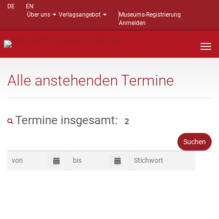
DE
EN
Über uns
Verlagsangebot
Museums-Registrierung
Anmelden
Nav
auf
Alle anstehenden Termine
Termine insgesamt:
2