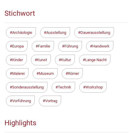
Stichwort
Archäologie
Ausstellung
Dauerausstellung
Europa
Familie
Führung
Handwerk
Kinder
Kunst
Kultur
Lange Nacht
Malerei
Museum
Römer
Sonderausstellung
Technik
Workshop
Vorführung
Vortrag
Highlights