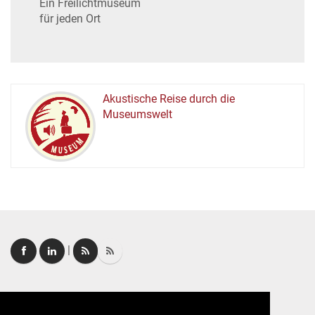
Ein Freilichtmuseum
für jeden Ort
Akustische Reise durch die
Museumswelt
M
U
E
M
S
U
|
Login
|
FAQ