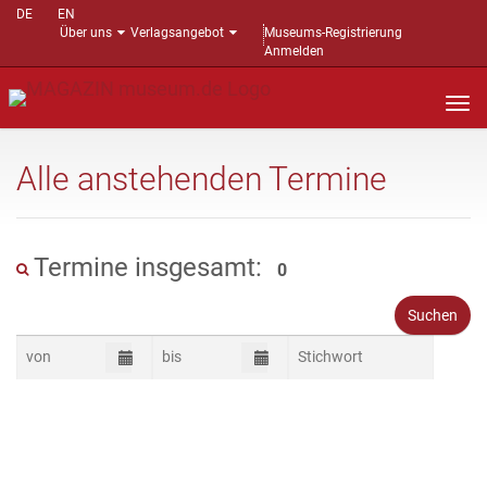
DE
EN
Über uns
Verlagsangebot
Museums-Registrierung
Anmelden
Nav
auf
Alle anstehenden Termine
Termine insgesamt:
0