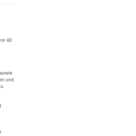
vor 40
 sowie
sen und
zu
t
r