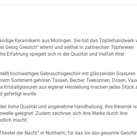
tständige Keramikerin aus Moringen. Sie hat das Töpferhandwerk 
i Georg Greulich“ erlernt und seither in zahlreichen Töpfereien
e Erfahrung spiegelt sich in der Qualität und Vielfalt ihrer
 stellt hochwertiges Gebrauchsgeschirr mit glänzenden Glasuren
ihrem Sortiment gehören Tassen, Becher, Teekannen, Dosen, Va
e Kristallglasuren aus eigener Herstellung machen jedes Stück 
d gefertigt wurde.
nder, hohe Qualität und angenehme Handhabung. Ihre Keramik is
rowelle geeignet. Zudem zeichnen sich ihre Werke durch ihre
ndlich macht.
„Theater der Nacht“ in Northeim, für das sie das gesamte Geschir