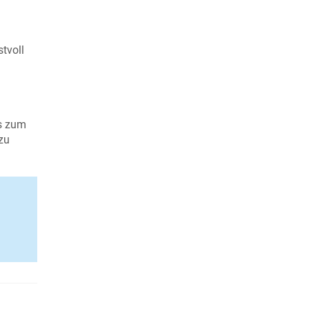
tvoll
is zum
zu