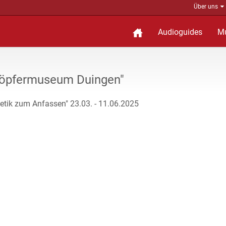
Über uns
Audioguides
M
Töpfermuseum Duingen"