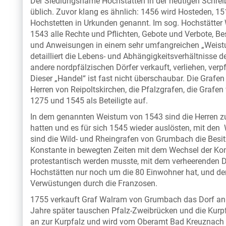
Der Siedlungsname Hochstätten in der heutigen Schreib
üblich. Zuvor klang es ähnlich: 1456 wird Hosteden, 
Hochstetten in Urkunden genannt. Im sog. Hochstätter
1543 alle Rechte und Pflichten, Gebote und Verbote, Be
und Anweisungen in einem sehr umfangreichen „Weistum
detailliert die Lebens- und Abhängigkeitsverhältnisse d
andere nordpfälzischen Dörfer verkauft, verliehen, ver
Dieser „Handel“ ist fast nicht überschaubar. Die Grafe
Herren von Reipoltskirchen, die Pfalzgrafen, die Grafe
1275 und 1545 als Beteiligte auf.
In dem genannten Weistum von 1543 sind die Herren zu
hatten und es für sich 1545 wieder auslösten, mit den 
sind die Wild- und Rheingrafen von Grumbach die Besitz
Konstante in bewegten Zeiten mit dem Wechsel der Konf
protestantisch werden musste, mit dem verheerenden D
Hochstätten nur noch um die 80 Einwohner hat, und de
Verwüstungen durch die Franzosen.
1755 verkauft Graf Walram von Grumbach das Dorf an C
Jahre später tauschen Pfalz-Zweibrücken und die Kurpf
an zur Kurpfalz und wird vom Oberamt Bad Kreuznach ver