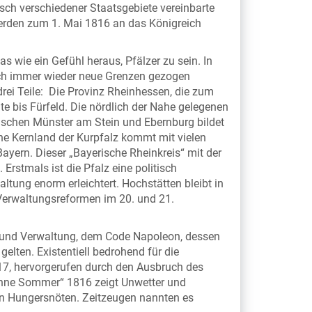
sch verschiedener Staatsgebiete vereinbarte
werden zum 1. Mai 1816 an das Königreich
s wie ein Gefühl heraus, Pfälzer zu sein. In
och immer wieder neue Grenzen gezogen
ei Teile: Die Provinz Rheinhessen, die zum
e bis Fürfeld. Die nördlich der Nahe gelegenen
ischen Münster am Stein und Ebernburg bildet
che Kernland der Kurpfalz kommt mit vielen
Bayern. Dieser „Bayerische Rheinkreis“ mit der
Erstmals ist die Pfalz eine politisch
tung enorm erleichtert. Hochstätten bleibt in
 Verwaltungsreformen im 20. und 21.
 und Verwaltung, dem Code Napoleon, dessen
elten. Existentiell bedrohend für die
17, hervorgerufen durch den Ausbruch des
ohne Sommer“ 1816 zeigt Unwetter und
en Hungersnöten. Zeitzeugen nannten es