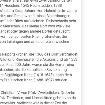
weise ist erst seit etwa zwei Jahrhunderten
1514 Hoestein, 1545 Hochstedden, 1788
 Weistum lässt Johann von Hohenfels im Jahre
sitz- und Rechtsverhältnisse, Verordnungen
“ schriftlich aufzeichnen. Es beschreibt sehr
er Menschen. Das kleine Dorf wird wie viele
pfändet oder gegen andere Dörfer getauscht.
n vom benachbarten Rheingrafenstein, die
n von Leiningen und andere treten zwischen
 Reipoltskirchen, die 1366 das Dorf verpfändet
Wild- und Rheingrafen die Akteure, und ab 1553
er. Fast 200 Jahre waren sie die Herren, eine
ession, als die katholische Bevölkerung
reißigjährigen Krieg (1618-1648), nach dem
m Pfälzischen Krieg (1688-1697) mit den
hristian IV. von Pfalz-Zweibrücken. Dreizehn
alz Territorien, und Hochstätten gehört von da
waltet. Vielleicht war in dieser Zeit der