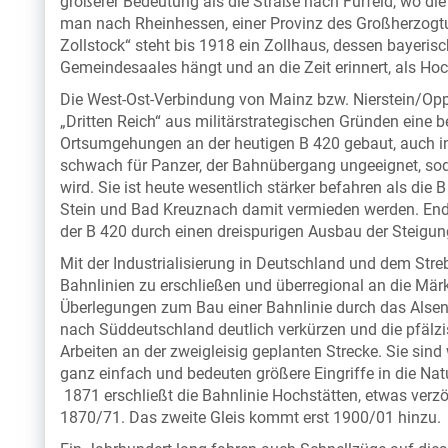
größerer Bedeutung als die Straße nach Fürfeld, wo di
man nach Rheinhessen, einer Provinz des Großherzog
Zollstock“ steht bis 1918 ein Zollhaus, dessen bayeri
Gemeindesaales hängt und an die Zeit erinnert, als Ho
Die West-Ost-Verbindung von Mainz bzw. Nierstein/
„Dritten Reich“ aus militärstrategischen Gründen eine 
Ortsumgehungen an der heutigen B 420 gebaut, auch in
schwach für Panzer, der Bahnübergang ungeeignet, s
wird. Sie ist heute wesentlich stärker befahren als die
Stein und Bad Kreuznach damit vermieden werden. End
der B 420 durch einen dreispurigen Ausbau der Steigu
Mit der Industrialisierung in Deutschland und dem Stre
Bahnlinien zu erschließen und überregional an die Mär
Überlegungen zum Bau einer Bahnlinie durch das Alse
nach Süddeutschland deutlich verkürzen und die pfälzi
Arbeiten an der zweigleisig geplanten Strecke. Sie si
ganz einfach und bedeuten größere Eingriffe in die Nat
1871 erschließt die Bahnlinie Hochstätten, etwas verz
1870/71. Das zweite Gleis kommt erst 1900/01 hinzu.