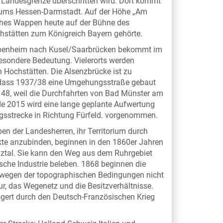
e Landesgrenze überschritten wird. Dort kommt
tums Hessen-Darmstadt. Auf der Höhe „Am
sches Wappen heute auf der Bühne des
chstätten zum Königreich Bayern gehörte.
Oppenheim nach Kusel/Saarbrücken bekommt im
besondere Bedeutung. Vielerorts werden
 Hochstätten. Die Alsenzbrücke ist zu
odass 1937/38 eine Umgehungsstraße gebaut
 B 48, weil die Durchfahrten von Bad Münster am
e 2015 wird eine lange geplante Aufwertung
ngsstrecke in Richtung Fürfeld. vorgenommen.
ben der Landesherren, ihr Territorium durch
kte anzubinden, beginnen in den 1860er Jahren
nztal. Sie kann den Weg aus dem Ruhrgebiet
sche Industrie beleben. 1868 beginnen die
nd wegen der topographischen Bedingungen nicht
ur, das Wegenetz und die Besitzverhältnisse.
ögert durch den Deutsch-Französischen Krieg