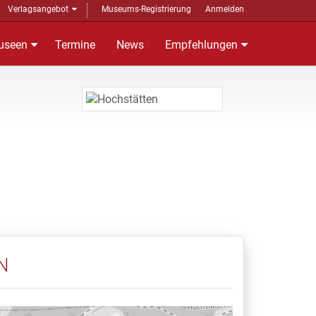
Verlagsangebot
Museums-Registrierung
Anmelden
useen
Termine
News
Empfehlungen
N