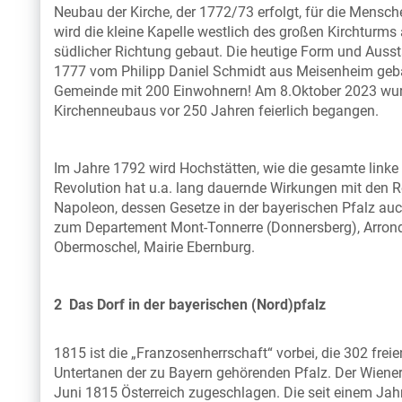
Neubau der Kirche, der 1772/73 erfolgt, für die Mensc
wird die kleine Kapelle westlich des großen Kirchturm
südlicher Richtung gebaut. Die heutige Form und Ausstat
1777 vom Philipp Daniel Schmidt aus Meisenheim gebau
Gemeinde mit 200 Einwohnern! Am 8.Oktober 2023 wurd
Kirchenneubaus vor 250 Jahren feierlich begangen.
Im Jahre 1792 wird Hochstätten, wie die gesamte linke
Revolution hat u.a. lang dauernde Wirkungen mit den
Napoleon, dessen Gesetze in der bayerischen Pfalz au
zum Departement Mont-Tonnerre (Donnersberg), Arrond
Obermoschel, Mairie Ebernburg.
2 Das Dorf in der bayerischen (Nord)pfalz
1815 ist die „Franzosenherrschaft“ vorbei, die 302 fr
Untertanen der zu Bayern gehörenden Pfalz. Der Wien
Juni 1815 Österreich zugeschlagen. Die seit einem Ja