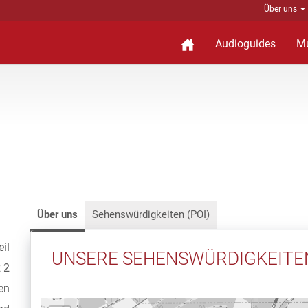
Über uns
Audioguides
M
Über uns
Sehenswürdigkeiten (POI)
eil
UNSERE SEHENSWÜRDIGKEITE
 2
en