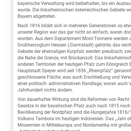
bayerische Verwaltung wird beibehalten, bis ein Austau
wurde. Die linksrheinischen österreichischen Gebiete 
Bayern abgetreten.
Nach 1816 bildet sich in mehreren Generationen so etwa
unserer Region war das gar nicht so einfach, waren d
worden. Aus dem Departement Mont-Tonnerre werden dr
Großherzogtum Hessen (-Darmstadt) gehörte; das reicht
Gebiete der ehemaligen Kurpfalz werden preußisch; zw
die Nahe die Grenze, mit Brückenzoll. Das linksrheinis
anderen Territorien der heutigen Pfalz zum Königreich 
Hauptstadt Speyer wird seit 1836 „Rheinpfalz“ genannt. 
geschlossene Fläche, was auch Erschließung und Verwal
einer politisch- administrativen Randlage, woran auch
Jahrhundert nichts ändern.
Von dauerhafter Wirkung sind die Reformen von Recht
Gesetze in der bayerischen Pfalz auch nach 1815 noch g
Bevölkerung der Nordpfalz sind die Hungerjahre 1816/
Vulkans Tambora im heutigen Indonesien. Das „Jahr 
Missernten in Mitteleuropa und Nordamerika mit groß