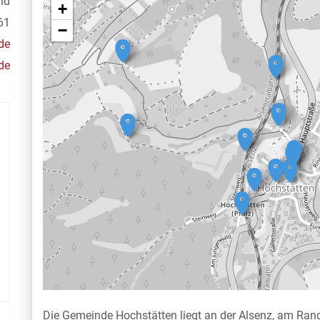
nd
+
61
−
de
de
Die Gemeinde Hochstätten liegt an der Alsenz, am Rand 