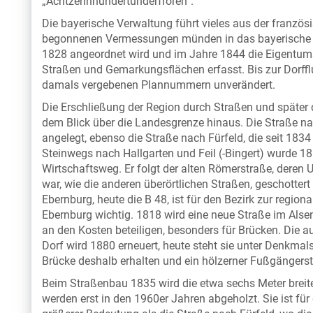
„Achtzehnhundertunderfroren“.
Die bayerische Verwaltung führt vieles aus der französ
begonnenen Vermessungen münden in das bayerische G
1828 angeordnet wird und im Jahre 1844 die Eigentumsv
Straßen und Gemarkungsflächen erfasst. Bis zur Dorffl
damals vergebenen Plannummern unverändert.
Die Erschließung der Region durch Straßen und später 
dem Blick über die Landesgrenze hinaus. Die Straße 
angelegt, ebenso die Straße nach Fürfeld, die seit 183
Steinwegs nach Hallgarten und Feil (-Bingert) wurde 1866
Wirtschaftsweg. Er folgt der alten Römerstraße, deren U
war, wie die anderen überörtlichen Straßen, geschotter
Ebernburg, heute die B 48, ist für den Bezirk zur region
Ebernburg wichtig. 1818 wird eine neue Straße im Alse
an den Kosten beteiligen, besonders für Brücken. Die
Dorf wird 1880 erneuert, heute steht sie unter Denkma
Brücke deshalb erhalten und ein hölzerner Fußgängers
Beim Straßenbau 1835 wird die etwa sechs Meter breit
werden erst in den 1960er Jahren abgeholzt. Sie ist fü