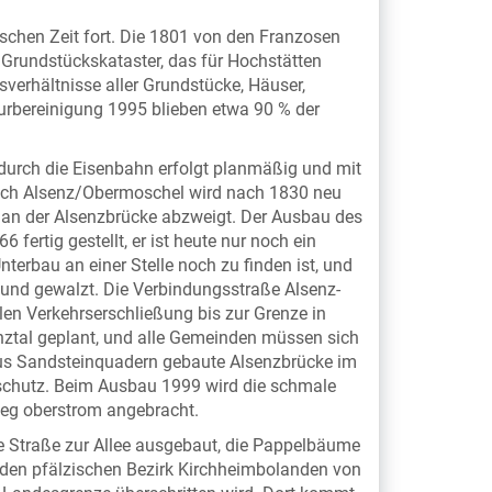
ischen Zeit fort. Die 1801 von den Franzosen
rundstückskataster, das für Hochstätten
erhältnisse aller Grundstücke, Häuser,
urbereinigung 1995 blieben etwa 90 % der
durch die Eisenbahn erfolgt planmäßig und mit
nach Alsenz/Obermoschel wird nach 1830 neu
4 an der Alsenzbrücke abzweigt. Der Ausbau des
 fertig gestellt, er ist heute nur noch ein
nterbau an einer Stelle noch zu finden ist, und
t und gewalzt. Die Verbindungsstraße Alsenz-
alen Verkehrserschließung bis zur Grenze in
nztal geplant, und alle Gemeinden müssen sich
 aus Sandsteinquadern gebaute Alsenzbrücke im
lschutz. Beim Ausbau 1999 wird die schmale
teg oberstrom angebracht.
e Straße zur Allee ausgebaut, die Pappelbäume
r den pfälzischen Bezirk Kirchheimbolanden von