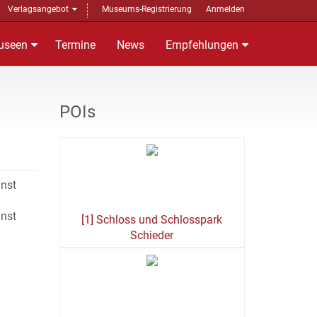
Verlagsangebot
Museums-Registrierung
Anmelden
useen
Termine
News
Empfehlungen
POIs
unst
unst
[1] Schloss und Schlosspark
Schieder