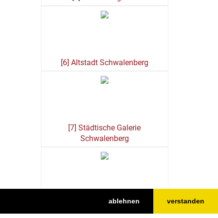
[6] Altstadt Schwalenberg
[7] Städtische Galerie
Schwalenberg
ablehnen
verstanden
[8] Robert-Koepke-Haus