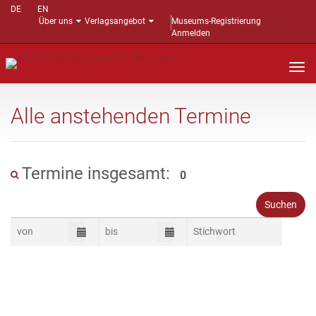
DE
EN
Über uns
Verlagsangebot
Museums-Registrierung
Anmelden
Nav
auf
Alle anstehenden Termine
Termine insgesamt:
0