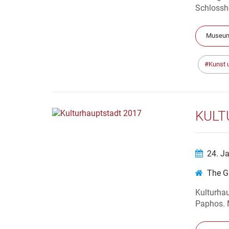
Schlossho
Museum
Kunst 
KULT
24. J
The G
Kulturha
Paphos. 