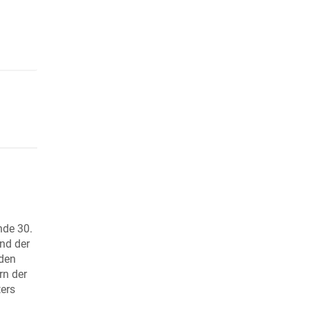
nde 30.
nd der
 den
rn der
ters