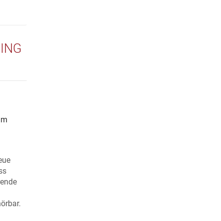
LING
im
eue
ss
rende
örbar.