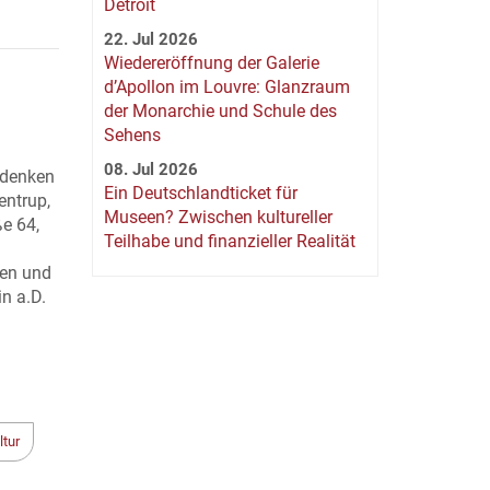
Detroit
22. Jul 2026
Wiedereröffnung der Galerie
d’Apollon im Louvre: Glanzraum
der Monarchie und Schule des
Sehens
08. Jul 2026
edenken
Ein Deutschlandticket für
entrup,
Museen? Zwischen kultureller
e 64,
Teilhabe und finanzieller Realität
ken und
n a.D.
tur