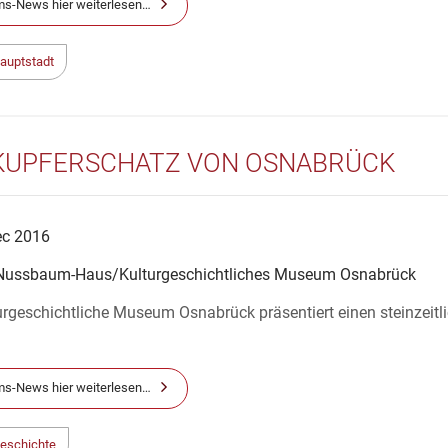
s-News hier weiterlesen…
hauptstadt
KUPFERSCHATZ VON OSNABRÜCK
ec 2016
-Nussbaum-Haus/Kulturgeschichtliches Museum Osnabrück
rgeschichtliche Museum Osnabrück präsentiert einen steinzeitl
d
s-News hier weiterlesen…
geschichte