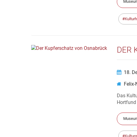
Museum
Kultur
DER 
18. D
Felix
Das Kultu
Hortfun
Museum
Kultur