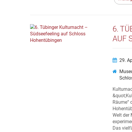
6. T
AUF 
29. A
Museu
Schlo
Kulturna
&quot;Ku
Räume“ d
Hohentübi
Welt der
experimen
Das vielf