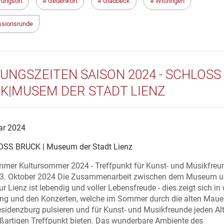
rungsort
Gedenkort
Gladbeck
Wittringen
sionsrunde
UNGSZEITEN SAISON 2024 - SCHLOSS
K|MUSEM DER STADT LIENZ
ar 2024
SS BRUCK | Museum der Stadt Lienz
mmer Kultursommer 2024 - Treffpunkt für Kunst- und Musikfreu
13. Oktober 2024 Die Zusammenarbeit zwischen dem Museum u
ur Lienz ist lebendig und voller Lebensfreude - dies zeigt sich in
ung und den Konzerten, welche im Sommer durch die alten Maue
sidenzburg pulsieren und für Kunst- und Musikfreunde jeden Al
oßartigen Treffpunkt bieten. Das wunderbare Ambiente des