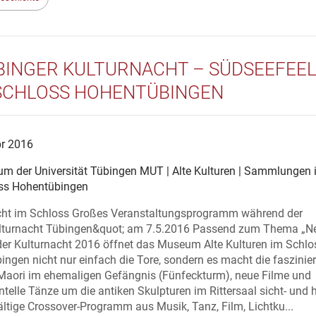
ÜBINGER KULTURNACHT – SÜDSEEFEE
SCHLOSS HOHENTÜBINGEN
pr 2016
m der Universität Tübingen MUT | Alte Kulturen | Sammlungen 
ss Hohentübingen
cht im Schloss Großes Veranstaltungsprogramm während der
lturnacht Tübingen&quot; am 7.5.2016 Passend zum Thema „N
er Kulturnacht 2016 öffnet das Museum Alte Kulturen im Schlo
ngen nicht nur einfach die Tore, sondern es macht die faszinie
 Maori im ehemaligen Gefängnis (Fünfeckturm), neue Filme und
telle Tänze um die antiken Skulpturen im Rittersaal sicht- und h
ältige Crossover-Programm aus Musik, Tanz, Film, Lichtku...