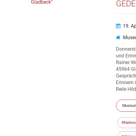
GEDE
19. A
Museu
Donnerst
und Erin
Rainer W
45964 Gl
Gespräch
Erinnern 
Reile Hil
Museum
Nation