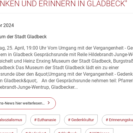
NKEN UND ERINNERN IN GLADBECK"
pr 2024
m der Stadt Gladbeck
ag, 25. April, 19:00 Uhr Vom Umgang mit der Vergangenheit - G
nern in Gladbeck Gesprächsrunde mit Reile Hildebrandt-Junge-W
eichelt und Heinz Enxing Museum der Stadt Gladbeck, Burgstraß
adbeck Das Museum der Stadt Gladbeck lädt ein zu einer
srunde über den &quot;Umgang mit der Vergangenheit - Geden
in Gladbeck&quot;. An der Gesprächsrunde nehmen teil: Pfarreri
debrandt-Junge-Wentrup, Gladbecker...
s-News hier weiterlesen…
alsozialismus
Euthanasie
Gedenkkultur
Erinnerungskul