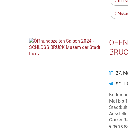
Erinne
Diskus
ÖFFN
BRUC
27. M
SCHLO
Kulturso
Mai bis 
Stadtkult
Ausstell
Görzer Re
einen gr