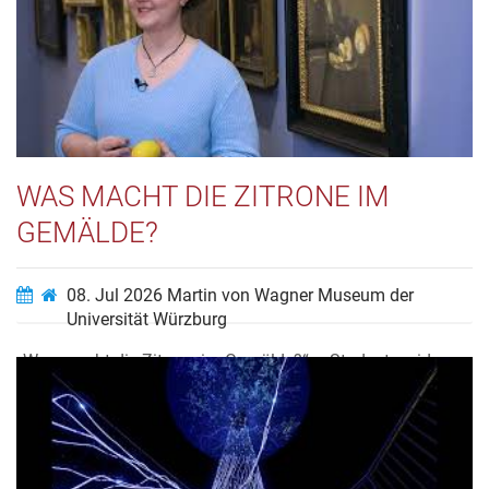
WAS MACHT DIE ZITRONE IM
GEMÄLDE?
08. Jul 2026
Martin von Wagner Museum der
Universität Würzburg
„Was macht die Zitrone im Gemälde?“ – Studentenvideo
Idee und Umsetzung: Anna Grzybek. Betreuung: André
Mischke. Entstanden im Rahmen des Seminars:
„Medienkompetenz Kunstgeschichte (Video Seminar)“ an
der Julius-Maximilians-Universität Würzburg