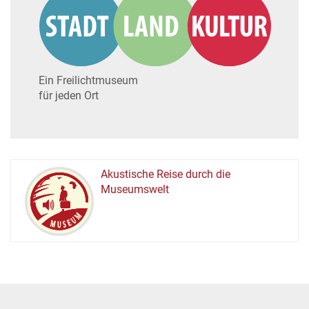
Ein Freilichtmuseum
für jeden Ort
Akustische Reise durch die
Museumswelt
M
U
E
M
S
U