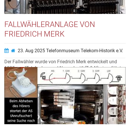
FALLWÄHLERANLAGE VON
FRIEDRICH MERK
23. Aug 2025
Telefonmuseum Telekom-Historik e.V.
Der Fallwähler wurde von Friedrich Merk entwickelt und
1935 von "Telefonbau und Normalzeit" (T & N) eingeführt
Der Wähler besteht aus einem Kontaktschlitten und einem
Einstellwerk, der sich durch die Schwerkraft nach unten
bewegt. Ausgestellt im Telefonmuseum Bochum des
Vereins Telekom-Histor...
Video ansehen…