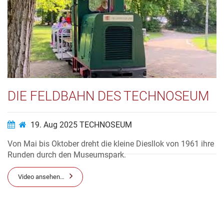
bei einem Blattschreiber als Gegenstelle am Ende der Zeile
nicht aufeinander gedruckt wird, macht eine
Buchstabenzählvor...
Video ansehen…
DIE FELDBAHN DES TECHNOSEUM
19. Aug 2025
TECHNOSEUM
Von Mai bis Oktober dreht die kleine Diesllok von 1961 ihre
Runden durch den Museumspark.
Video ansehen…