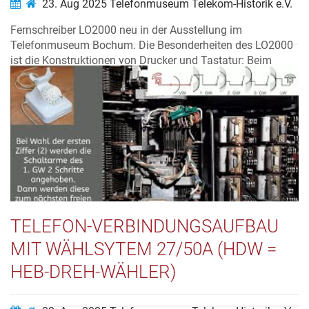
23. Aug 2025
Telefonmuseum Telekom-Historik e.V.
Fernschreiber LO2000 neu in der Ausstellung im
Telefonmuseum Bochum. Die Besonderheiten des LO2000
ist die Konstruktionen von Drucker und Tastatur: Beim
Drucker rotieren die Typen an langen Hebeln mit 16
Umdrehungen pro Sekunde im Typenhebelkarussell. Die
ausgewählte Type wird durch einen Elektro...
Video ansehen…
TELEFON-VERBINDUNGSAUFBAU
MIT WÄHLSYTEM 27/50A (HDW =
HEB-DREH-WÄHLER)