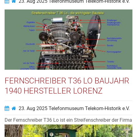
23. Aug 2025
Telefonmuseum Telekom-Historik e.V.
Die Wähler des Systems 27/50a werden auch „Heb-Dreh-
Wähler“ (HDW) genannt. Die Schaltglieder dieser Wähler
werden zunächst angehoben „Heb-„ und dann ins Kontakt-
Segment gedreht „Dreh-Wähler“. Im Telefonmuseum
Bochum des Vereins Telekom-Historik Bochum e.V. könnt
Ihr verschiedene Vermittlungssyste...
Video ansehen…
FERNSCHREIBER T36 LO BAUJAHR
1940 HERSTELLER LORENZ
23. Aug 2025
Telefonmuseum Telekom-Historik e.V.
Der Fernschreiber T36 Lo ist ein Streifenschreiber der Firma
Lorenz. Der Text wird anders als bei den „Blattschreibern“
auf einem Endlos-Papierstreifen gedruckt. Damit der Text