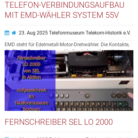
TELEFON-VERBINDUNGSAUFBAU
MIT EMD-WÄHLER SYSTEM 55V
23. Aug 2025
Telefonmuseum Telekom-Historik e.V.
EMD steht für Edelmetall-Motor-Drehwähler. Die Kontakte,
die für die Sprechadern zuständig sind, werden mit einer
Silber-Palladium Auflage versehen. Das verbesserte die
Kontaktgabe erheblich, so dass während einer Verbindung
keine Geräusche mehr auftreten. Die mechanische
Abnutzung wird dadurch r...
Video ansehen…
FERNSCHREIBER SEL LO 2000