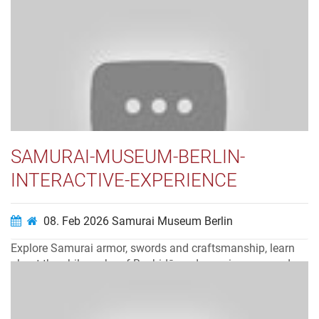
lädt das Magazin dazu ein, die Kulturstadt Weimar neu zu
entdecken – offen für Austausch, neue Blickwinkel und
überraschende Verbindungen zwischen Klassik und
Moderne. Essays, Interviews u...
Video ansehen…
SAMURAI-MUSEUM-BERLIN-
INTERACTIVE-EXPERIENCE
08. Feb 2026
Samurai Museum Berlin
Explore Samurai armor, swords and craftsmanship, learn
about the philosophy of Bushidō, and experience everyday
life in feudal Japan. Digital media stations bring history to
life and make the visit accessible for beginners, families
and culture enthusiasts alike.