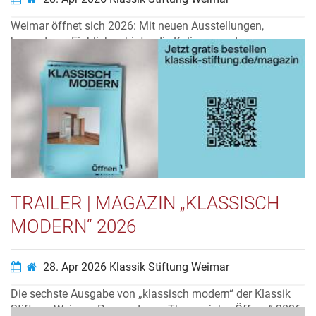
Weimar öffnet sich 2026: Mit neuen Ausstellungen,
besonderen Einblicken hinter die Kulissen und
überraschenden Perspektiven lädt die Klassik Stiftung
Weimar dazu ein, ihre Häuser und Sammlungen neu zu
entdecken. Ein Themenjahr voller Begegnungen,
Experimente und offener Türen.
Video ansehen…
TRAILER | MAGAZIN „KLASSISCH
MODERN“ 2026
28. Apr 2026
Klassik Stiftung Weimar
Die sechste Ausgabe von „klassisch modern“ der Klassik
Stiftung Weimar: Passend zum Themenjahr „Öffnen“ 2026