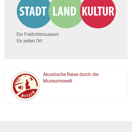
Ein Freilichtmuseum
für jeden Ort
Akustische Reise durch die
Museumswelt
M
U
E
M
S
U