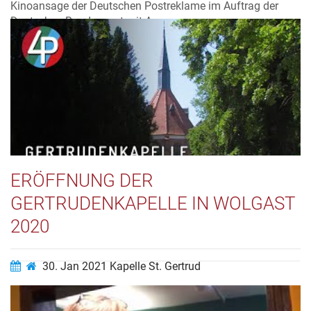
Kinoansage der Deutschen Postreklame im Auftrag der
Deutschen Bundespost mit Assmann
Magnetplattenspieler. Ein Ansagegerät aus unserer
Sammlung, auf dem noch eine original Kinoansage
erhalten ist. Das was auf dem Bild wie eine Schallplatte
aussieht, ist in Wirklichkeit ein Magnet...
Video ansehen…
ERÖFFNUNG DER
GERTRUDENKAPELLE IN WOLGAST
2020
30. Jan 2021
Kapelle St. Gertrud