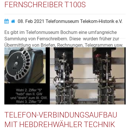
FERNSCHREIBER T100S
08. Feb 2021
Telefonmuseum Telekom-Historik e.V.
Es gibt im Telefonmuseum Bochum eine umfangreiche
Sammlung von Fernschreibern. Diese wurden früher zur
Übermittlung von Briefen, Rechnungen, Telegrammen usw.
benutzt, beispielsweise auch zur Versendung von
Schmuckblatttelegrammen anlässlich Hochzeiten,
Geburtstagen usw. Es gab ein wel...
Video ansehen…
TELEFON-VERBINDUNGSAUFBAU
MIT HEBDREHWÄHLER TECHNIK