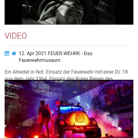
organisiert hat. Coronabedingt mu...
Video ansehen…
VIDEO
12. Apr 2021
FEUER.WEHRK - Das
Feuerwehrmuseum
Ein Arbeiter in Not. Einsatz der Feuerwehr mit einer DL 18
aus dem Jahr 1964. Einsatz des Roten Riesen des
FEUER.WEHRKs...
Video ansehen…