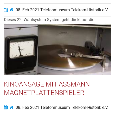
08. Feb 2021
Telefonmuseum Telekom-Historik e.V.
Dieses 22. Wählsystem System geht direkt auf die
Erfindung des jungen Beerdigungsunternehmers Almon B.
Strowger zurück. Der versuchte seine Geschäfte mit Hilfe
eines Telefons zu betreiben. Leider war die Freundin des
Konkurrenten in der Telefonvermittlung beschäftigt und
stell...
Video ansehen…
KINOANSAGE MIT ASSMANN
MAGNETPLATTENSPIELER
08. Feb 2021
Telefonmuseum Telekom-Historik e.V.