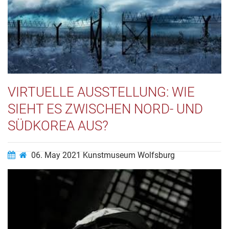
VIRTUELLE AUSSTELLUNG: WIE
SIEHT ES ZWISCHEN NORD- UND
SÜDKOREA AUS?
06. May 2021
Kunstmuseum Wolfsburg
Im Dezember 2020 wollte das Kunstmuseum Wolfsburg
eigentlich die Ausstellung Checkpoint. Grenzblicke aus
Korea, kuratiert von Sungjung Kim, eröffnen, die das Real
DMZ Project gemeinsam mit dem Koreanischen
Kulturzentrum und dem Kunstmuseum Wolfsburg