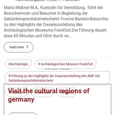
Maria Meßner M.A., Kustodin für Vermittlung, führt die
Besucherinnen und Besucher in Begleitung der
Gebärdensprachdolmetscherin Yvonne Barilaro-Baracchio
zu den Highlights der Dauerausstellung des
Archäologischen Museums Frankfurt.Die Führung dauert
etwa 60 Minuten und führt durch ve...
read more
Archäologie
Archäologisches Museum Frankfurt
< Zurück
Weiter >
Führung zu den Highlights der Dauerausstellung des AMF mit
Gebärdensprachdolmetscherin
Visit the cultural regions of
Steinzeit
Eisenzeit
Römer
germany