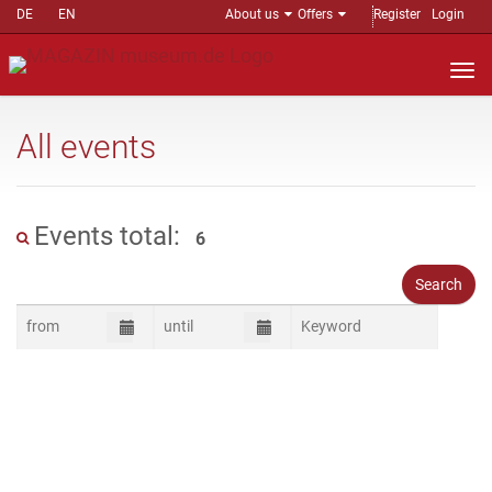
DE
EN
About us
Offers
Register
Login
Nav
auf
All events
Events total:
6