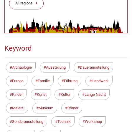
All regions
Keyword
Archäologie
Ausstellung
Dauerausstellung
Europa
Familie
Führung
Handwerk
Kinder
Kunst
Kultur
Lange Nacht
Malerei
Museum
Römer
Sonderausstellung
Technik
Workshop