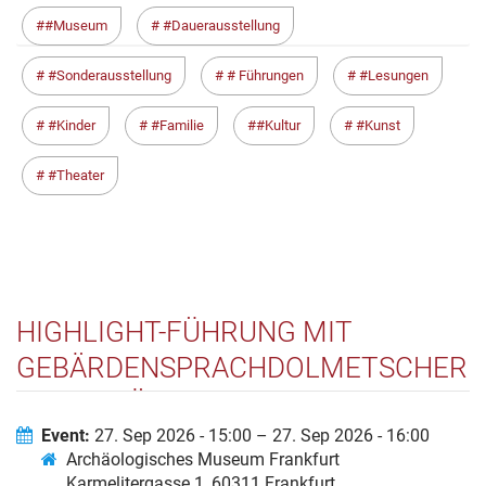
#Museum
#Dauerausstellung
#Sonderausstellung
# Führungen
#Lesungen
#Kinder
#Familie
#Kultur
#Kunst
#Theater
HIGHLIGHT-FÜHRUNG MIT
GEBÄRDENSPRACHDOLMETSCHERI
IM ARCHÄOLOGISCHEN MUSEUM
FRANKFURT
Event:
27. Sep 2026 - 15:00 – 27. Sep 2026 - 16:00
Archäologisches Museum Frankfurt
Karmelitergasse 1, 60311 Frankfurt