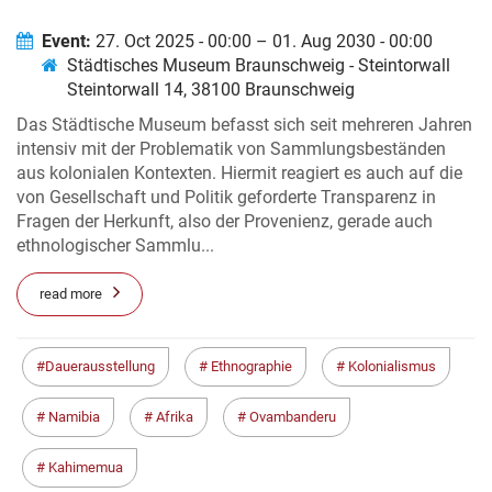
ETHNOGRAPHICA, SOUVENIRS &
KOLONIALE TROPHÄEN
Event:
27. Oct 2025 - 00:00 – 01. Aug 2030 - 00:00
Städtisches Museum Braunschweig - Steintorwall
Steintorwall 14, 38100 Braunschweig
Das Städtische Museum befasst sich seit mehreren Jahren
intensiv mit der Problematik von Sammlungsbeständen
aus kolonialen Kontexten. Hiermit reagiert es auch auf die
von Gesellschaft und Politik geforderte Transparenz in
Fragen der Herkunft, also der Provenienz, gerade auch
ethnologischer Sammlu...
read more
Dauerausstellung
Ethnographie
Kolonialismus
Namibia
Afrika
Ovambanderu
Kahimemua